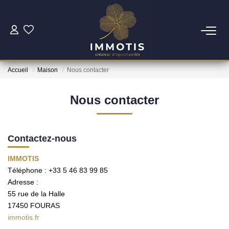
ESTIMER
Accueil
Maison
Nous contacter
Estimer Mon Bien
Nos Services
Nous contacter
ACHETER
Contactez-nous
Nos Biens
IMMOTIS
Téléphone :
+33 5 46 83 99 85
Nos Services
Adresse :
55 rue de la Halle
17450
FOURAS
INVESTIR
immotis.fr