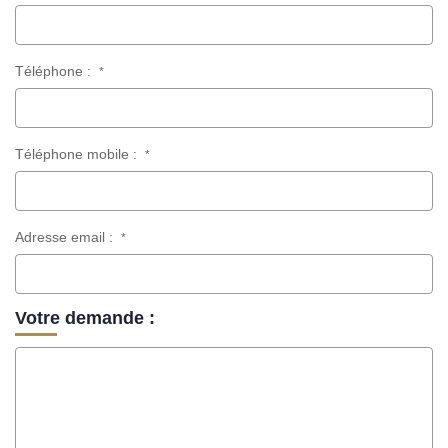
Notre Équipe
Parrainage
Téléphone :
*
Nos Actualités
Avis Clients
Téléphone mobile :
*
EXTRANET
Adresse email :
*
Votre demande :