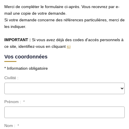
Nos Opportunités D'investissement
Merci de compléter le formulaire ci-après. Vous recevrez par e-
Vos Objectifs
mail une copie de votre demande.
Si votre demande concerne des références particulières, merci de
Notre Expertise
les indiquer.
Votre Étude Patrimoniale Personnalisée
IMPORTANT :
Si vous avez déjà des codes d'accés personnels à
ce site, identifiez-vous en cliquant
ici
LOUER
Vos coordonnées
Nos Biens
* Information obligatoire
Notre Service Location
Civilité :
Guide Du Propriétaire Bailleur
LA GESTION LOCATIVE
Prénom :
*
AGENCES
Nom :
*
Qui Sommes Nous