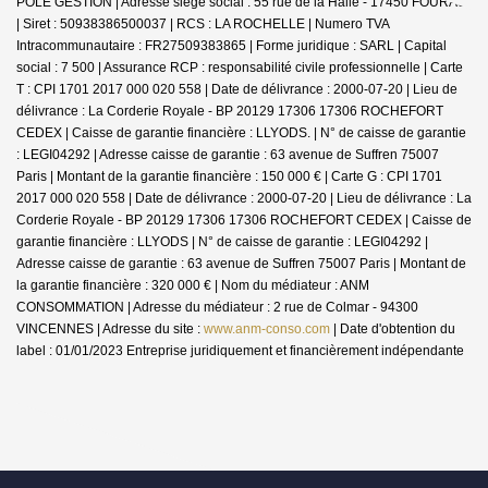
POLE GESTION | Adresse siège social : 55 rue de la Halle - 17450 FOURAS
| Siret : 50938386500037 | RCS : LA ROCHELLE | Numero TVA
Intracommunautaire : FR27509383865 | Forme juridique : SARL | Capital
social : 7 500 | Assurance RCP : responsabilité civile professionnelle |
Carte
T : CPI 1701 2017 000 020 558 | Date de délivrance : 2000-07-20 | Lieu de
délivrance : La Corderie Royale - BP 20129 17306 17306 ROCHEFORT
CEDEX | Caisse de garantie financière : LLYODS. | N° de caisse de garantie
: LEGI04292 | Adresse caisse de garantie : 63 avenue de Suffren 75007
Paris | Montant de la garantie financière : 150 000 € | Carte G : CPI 1701
2017 000 020 558 | Date de délivrance : 2000-07-20 | Lieu de délivrance : La
Corderie Royale - BP 20129 17306 17306 ROCHEFORT CEDEX | Caisse de
garantie financière : LLYODS | N° de caisse de garantie : LEGI04292 |
Adresse caisse de garantie : 63 avenue de Suffren 75007 Paris | Montant de
la garantie financière : 320 000 € | Nom du médiateur : ANM
CONSOMMATION | Adresse du médiateur : 2 rue de Colmar - 94300
VINCENNES | Adresse du site :
www.anm-conso.com
| Date d'obtention du
label : 01/01/2023
Entreprise juridiquement et financièrement indépendante