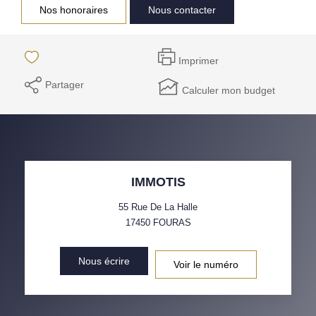
Nos honoraires
Nous contacter
Notre Équipe
Parrainage
Imprimer
Nos Actualités
Partager
Calculer mon budget
Avis Clients
EXTRANET
IMMOTIS
55 Rue De La Halle
17450
FOURAS
Nous écrire
Voir le numéro