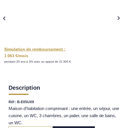
Nos Opportunités D'investissement
Vos Objectifs
Notre Expertise
Votre Étude Patrimoniale Personnalisée
Simulation de remboursement :
LOUER
1 063 €/mois
pendant 20 ans à 3% avec un apport de 21 300 €
Nos Biens
Notre Service Location
Guide Du Propriétaire Bailleur
Description
LA GESTION LOCATIVE
Réf : B-E05UX9
Maison d'habitation comprenant : une entrée, un séjour, une
AGENCES
cuisine, un WC, 3 chambres, un palier, une salle de bains,
un WC.
Qui Sommes Nous