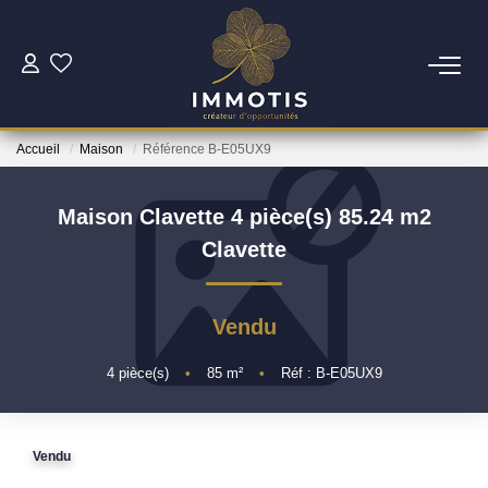
ESTIMER
Accueil
Maison
Référence B-E05UX9
Estimer Mon Bien
Nos Services
Maison Clavette 4 pièce(s) 85.24 m2
Clavette
ACHETER
Vendu
Nos Biens
Nos Services
4
pièce(s)
•
85
m²
•
Réf : B-E05UX9
INVESTIR
Vendu