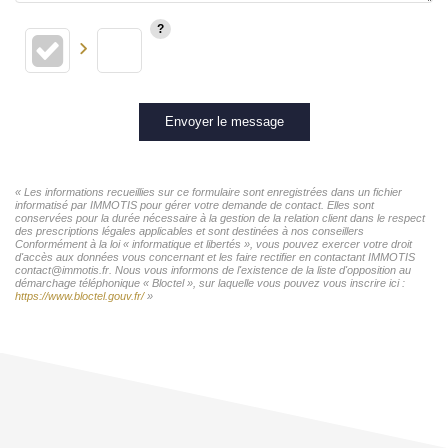
Envoyer le message
« Les informations recueillies sur ce formulaire sont enregistrées dans un fichier
informatisé par IMMOTIS pour gérer votre demande de contact. Elles sont
conservées pour la durée nécessaire à la gestion de la relation client dans le respect
des prescriptions légales applicables et sont destinées à nos conseillers
Conformément à la loi « informatique et libertés », vous pouvez exercer votre droit
d'accès aux données vous concernant et les faire rectifier en contactant IMMOTIS
contact@immotis.fr. Nous vous informons de l'existence de la liste d'opposition au
démarchage téléphonique « Bloctel », sur laquelle vous pouvez vous inscrire ici :
https://www.bloctel.gouv.fr/
»