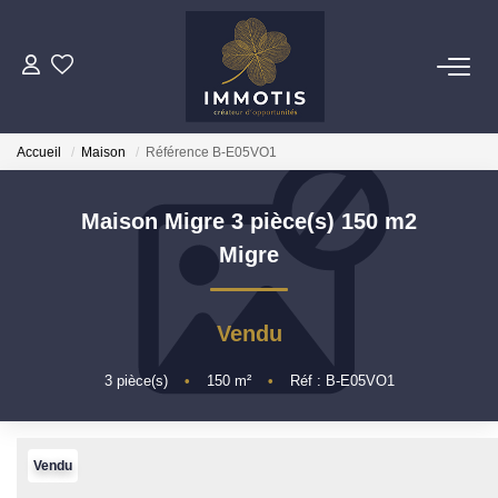
ESTIMER
Accueil
Maison
Référence B-E05VO1
Estimer Mon Bien
Nos Services
Maison Migre 3 pièce(s) 150 m2
Migre
ACHETER
Nos Biens
Vendu
Nos Services
3
pièce(s)
•
150
m²
•
Réf : B-E05VO1
INVESTIR
Vendu
Nos Opportunités D'investissement