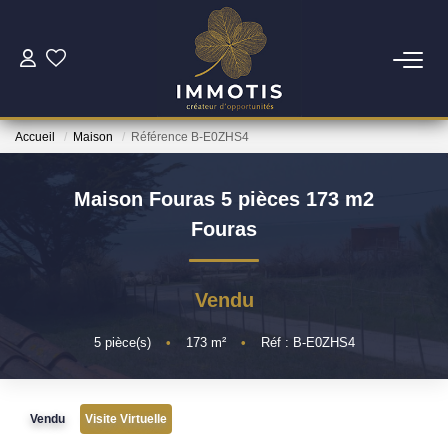
ESTIMER
Accueil
Maison
Référence B-E0ZHS4
Estimer Mon Bien
Nos Services
Maison Fouras 5 pièces 173 m2
Fouras
ACHETER
Vendu
Nos Biens
Nos Services
5
pièce(s)
•
173
m²
•
Réf : B-E0ZHS4
INVESTIR
Vendu
Visite Virtuelle