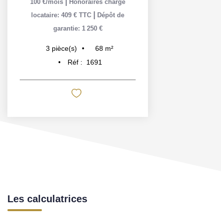
|
100 €/mois
Honoraires charge
|
locataire: 409 € TTC
Dépôt de
garantie: 1 250 €
68
m²
3
pièce(s)
Réf :
1691
Les calculatrices