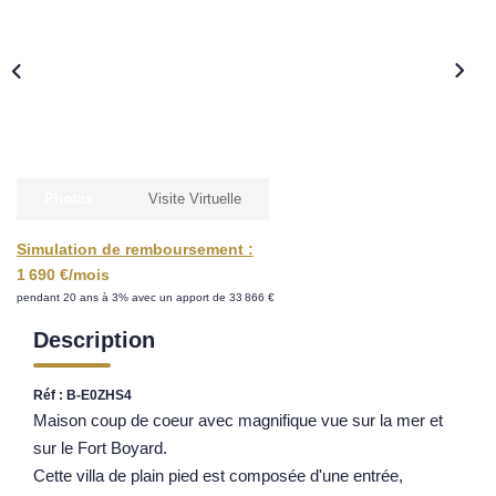
Nos Opportunités D'investissement
Vos Objectifs
Notre Expertise
Votre Étude Patrimoniale Personnalisée
LOUER
Photos
Visite Virtuelle
Simulation de remboursement :
Nos Biens
1 690 €/mois
Notre Service Location
pendant 20 ans à 3% avec un apport de 33 866 €
Guide Du Propriétaire Bailleur
Description
LA GESTION LOCATIVE
Réf : B-E0ZHS4
Maison coup de coeur avec magnifique vue sur la mer et
AGENCES
sur le Fort Boyard.
Cette villa de plain pied est composée d'une entrée,
Qui Sommes Nous