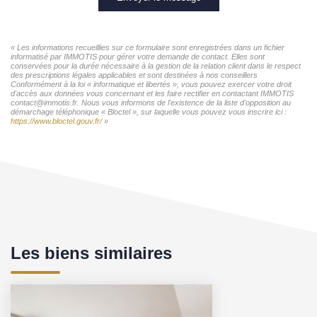
« Les informations recueillies sur ce formulaire sont enregistrées dans un fichier
informatisé par IMMOTIS pour gérer votre demande de contact. Elles sont
conservées pour la durée nécessaire à la gestion de la relation client dans le respect
des prescriptions légales applicables et sont destinées à nos conseillers
Conformément à la loi « informatique et libertés », vous pouvez exercer votre droit
d'accès aux données vous concernant et les faire rectifier en contactant IMMOTIS
contact@immotis.fr. Nous vous informons de l'existence de la liste d'opposition au
démarchage téléphonique « Bloctel », sur laquelle vous pouvez vous inscrire ici :
https://www.bloctel.gouv.fr/
»
Les biens similaires