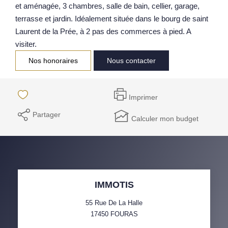
et aménagée, 3 chambres, salle de bain, cellier, garage,
Notre Équipe
terrasse et jardin. Idéalement située dans le bourg de saint
Laurent de la Prée, à 2 pas des commerces à pied. A
Parrainage
visiter.
Nos Actualités
Nos honoraires
Nous contacter
Avis Clients
Imprimer
EXTRANET
Partager
Calculer mon budget
IMMOTIS
55 Rue De La Halle
17450
FOURAS