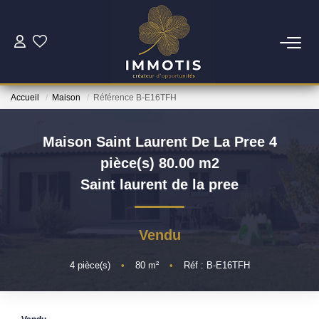
ESTIMER
Accueil
Maison
Référence B-E16TFH
Estimer Mon Bien
Nos Services
Maison Saint Laurent De La Pree 4
pièce(s) 80.00 m2
ACHETER
Saint laurent de la pree
Nos Biens
Vendu
Nos Services
4
pièce(s)
•
80
m²
•
Réf : B-E16TFH
INVESTIR