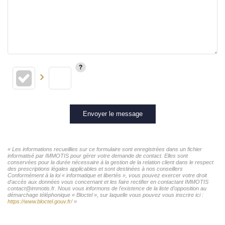
Envoyer le message
« Les informations recueillies sur ce formulaire sont enregistrées dans un fichier
informatisé par IMMOTIS pour gérer votre demande de contact. Elles sont
conservées pour la durée nécessaire à la gestion de la relation client dans le respect
des prescriptions légales applicables et sont destinées à nos conseillers
Conformément à la loi « informatique et libertés », vous pouvez exercer votre droit
d'accès aux données vous concernant et les faire rectifier en contactant IMMOTIS
contact@immotis.fr. Nous vous informons de l'existence de la liste d'opposition au
démarchage téléphonique « Bloctel », sur laquelle vous pouvez vous inscrire ici :
https://www.bloctel.gouv.fr/
»