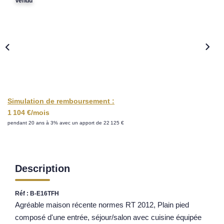
Vendu
Nos Opportunités D'investissement
Vos Objectifs
Notre Expertise
Votre Étude Patrimoniale Personnalisée
LOUER
Simulation de remboursement :
1 104 €/mois
Nos Biens
pendant 20 ans à 3% avec un apport de 22 125 €
Notre Service Location
Guide Du Propriétaire Bailleur
LA GESTION LOCATIVE
Description
Réf : B-E16TFH
AGENCES
Agréable maison récente normes RT 2012, Plain pied
composé d'une entrée, séjour/salon avec cuisine équipée
Qui Sommes Nous