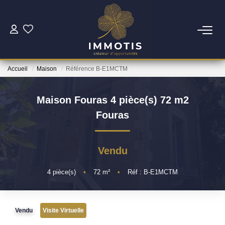
ESTIMER
Accueil
Maison
Référence B-E1MCTM
Estimer Mon Bien
Nos Services
Maison Fouras 4 pièce(s) 72 m2
Fouras
ACHETER
Vendu
Nos Biens
Nos Services
4
pièce(s)
•
72
m²
•
Réf : B-E1MCTM
INVESTIR
Vendu
Visite Virtuelle