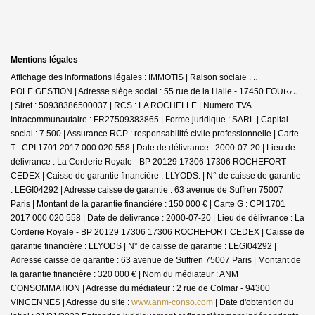
Mentions légales
Affichage des informations légales : IMMOTIS | Raison sociale : IMMOTIS
POLE GESTION | Adresse siège social : 55 rue de la Halle - 17450 FOURAS
| Siret : 50938386500037 | RCS : LA ROCHELLE | Numero TVA
Intracommunautaire : FR27509383865 | Forme juridique : SARL | Capital
social : 7 500 | Assurance RCP : responsabilité civile professionnelle |
Carte
T : CPI 1701 2017 000 020 558 | Date de délivrance : 2000-07-20 | Lieu de
délivrance : La Corderie Royale - BP 20129 17306 17306 ROCHEFORT
CEDEX | Caisse de garantie financière : LLYODS. | N° de caisse de garantie
: LEGI04292 | Adresse caisse de garantie : 63 avenue de Suffren 75007
Paris | Montant de la garantie financière : 150 000 € | Carte G : CPI 1701
2017 000 020 558 | Date de délivrance : 2000-07-20 | Lieu de délivrance : La
Corderie Royale - BP 20129 17306 17306 ROCHEFORT CEDEX | Caisse de
garantie financière : LLYODS | N° de caisse de garantie : LEGI04292 |
Adresse caisse de garantie : 63 avenue de Suffren 75007 Paris | Montant de
la garantie financière : 320 000 € | Nom du médiateur : ANM
CONSOMMATION | Adresse du médiateur : 2 rue de Colmar - 94300
VINCENNES | Adresse du site :
www.anm-conso.com
| Date d'obtention du