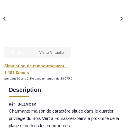
Nos Opportunités D'investissement
Vos Objectifs
Notre Expertise
Votre Étude Patrimoniale Personnalisée
LOUER
Photos
Visite Virtuelle
Simulation de remboursement :
Nos Biens
1 401 €/mois
Notre Service Location
pendant 20 ans à 3% avec un apport de 28 075 €
Guide Du Propriétaire Bailleur
Description
LA GESTION LOCATIVE
Réf : B-E1MCTM
Charmante maison de caractère située dans le quartier
AGENCES
privilégié du Bois Vert à Fouras-les-bains à proximité de la
plage et de tous les commerces.
Qui Sommes Nous