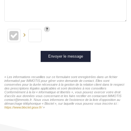
Envoyer le message
« Les informations recueillies sur ce formulaire sont enregistrées dans un fichier
informatisé par IMMOTIS pour gérer votre demande de contact. Elles sont
conservées pour la durée nécessaire à la gestion de la relation client dans le respect
des prescriptions légales applicables et sont destinées à nos conseillers
Conformément à la loi « informatique et libertés », vous pouvez exercer votre droit
d'accès aux données vous concernant et les faire rectifier en contactant IMMOTIS
contact@immotis.fr. Nous vous informons de l'existence de la liste d'opposition au
démarchage téléphonique « Bloctel », sur laquelle vous pouvez vous inscrire ici :
https://www.bloctel.gouv.fr/
»