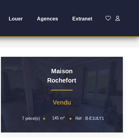
Louer
Agences
Extranet
Maison
Rochefort
Vendu
145
m²
7
pièce(s)
Réf :
B-E1ULY1