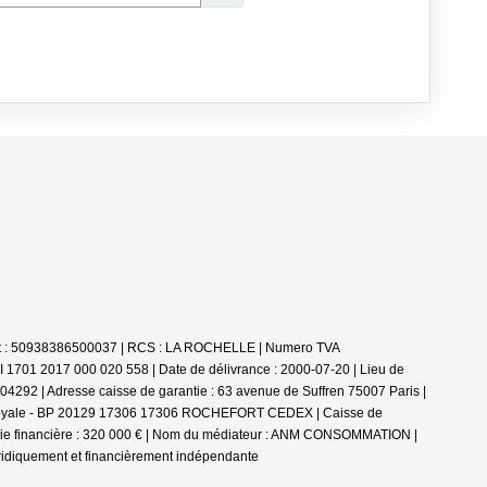
Siret : 50938386500037 | RCS : LA ROCHELLE | Numero TVA
PI 1701 2017 000 020 558 | Date de délivrance : 2000-07-20 | Lieu de
292 | Adresse caisse de garantie : 63 avenue de Suffren 75007 Paris |
erie Royale - BP 20129 17306 17306 ROCHEFORT CEDEX | Caisse de
rantie financière : 320 000 € | Nom du médiateur : ANM CONSOMMATION |
ridiquement et financièrement indépendante