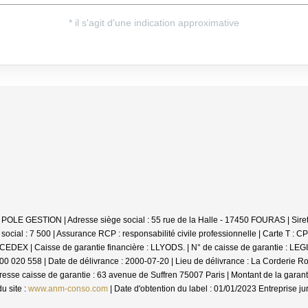
TIS POLE GESTION | Adresse siège social : 55 rue de la Halle - 17450 FOURAS | 
cial : 7 500 | Assurance RCP : responsabilité civile professionnelle |
Carte T : C
X | Caisse de garantie financière : LLYODS. | N° de caisse de garantie : LEGI04
17 000 020 558 | Date de délivrance : 2000-07-20 | Lieu de délivrance : La Cord
Adresse caisse de garantie : 63 avenue de Suffren 75007 Paris | Montant de la ga
u site :
www.anm-conso.com
| Date d'obtention du label : 01/01/2023
Entreprise ju