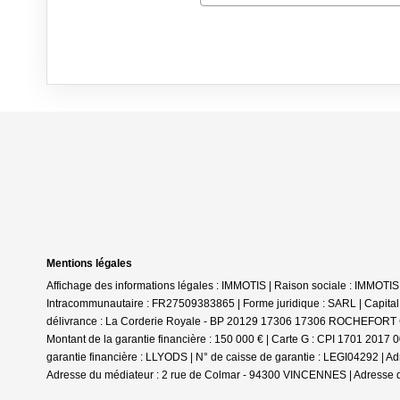
Mentions légales
Affichage des informations légales : IMMOTIS | Raison sociale : IMMO
Intracommunautaire : FR27509383865 | Forme juridique : SARL | Capital so
délivrance : La Corderie Royale - BP 20129 17306 17306 ROCHEFORT CEDE
Montant de la garantie financière : 150 000 € | Carte G : CPI 1701 20
garantie financière : LLYODS | N° de caisse de garantie : LEGI04292 | 
Adresse du médiateur : 2 rue de Colmar - 94300 VINCENNES | Adresse d