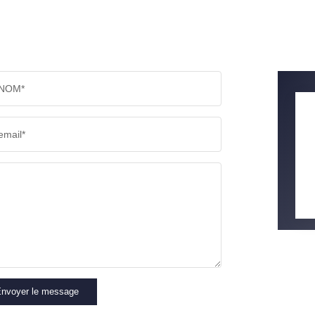
NOM*
email*
nvoyer le message