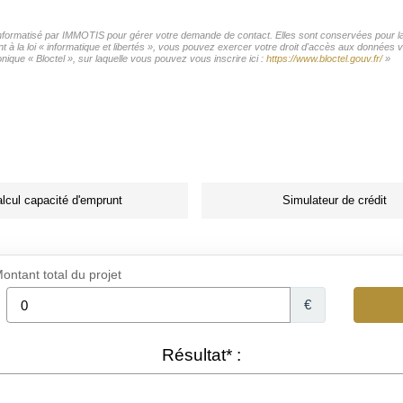
 informatisé par IMMOTIS pour gérer votre demande de contact. Elles sont conservées pour la 
t à la loi « informatique et libertés », vous pouvez exercer votre droit d'accès aux données 
ique « Bloctel », sur laquelle vous pouvez vous inscrire ici :
https://www.bloctel.gouv.fr/
»
lcul capacité d'emprunt
Simulateur de crédit