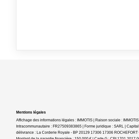
Mentions légales
Affichage des informations légales : IMMOTIS | Raison sociale : IMMO
Intracommunautaire : FR27509383865 | Forme juridique : SARL | Capital so
délivrance : La Corderie Royale - BP 20129 17306 17306 ROCHEFORT CEDE
Montant de la garantie financière : 150 000 € | Carte G : CPI 1701 20