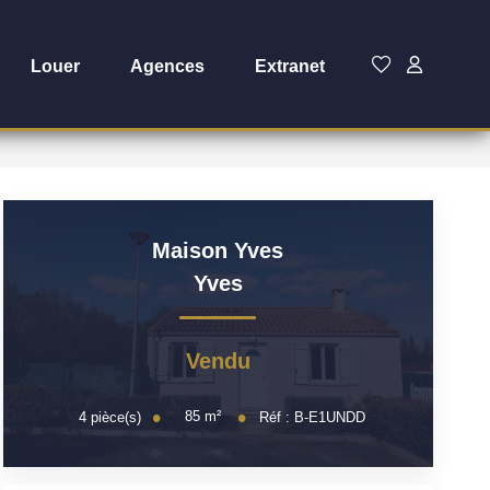
Louer
Agences
Extranet
Maison Yves
Yves
Vendu
85
m²
4
pièce(s)
Réf :
B-E1UNDD