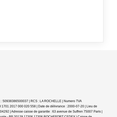
Siret : 50938386500037 | RCS : LA ROCHELLE | Numero TVA
PI 1701 2017 000 020 558 | Date de délivrance : 2000-07-20 | Lieu de
292 | Adresse caisse de garantie : 63 avenue de Suffren 75007 Paris |
erie Royale - BP 20129 17306 17306 ROCHEFORT CEDEX | Caisse de