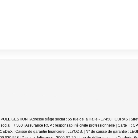
TIS POLE GESTION | Adresse siège social : 55 rue de la Halle - 17450 FOURAS | 
cial : 7 500 | Assurance RCP : responsabilité civile professionnelle |
Carte T : C
X | Caisse de garantie financière : LLYODS. | N° de caisse de garantie : LEGI04
17 000 020 558 | Date de délivrance : 2000-07-20 | Lieu de délivrance : La Cord