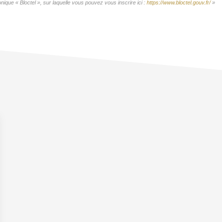
ique « Bloctel », sur laquelle vous pouvez vous inscrire ici :
https://www.bloctel.gouv.fr/
»