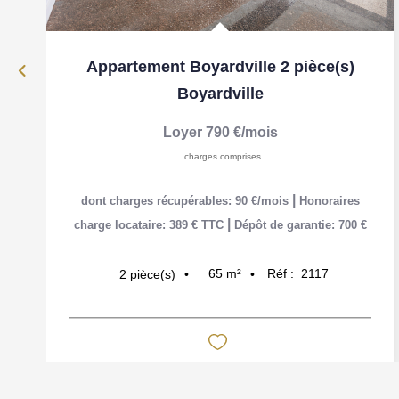
Appartement Boyardville 2 pièce(s)
Boyardville
Loyer 790 €/mois
charges comprises
|
dont charges récupérables: 90 €/mois
Honoraires
|
charge locataire: 389 € TTC
Dépôt de garantie: 700 €
65
m²
Réf :
2117
2
pièce(s)