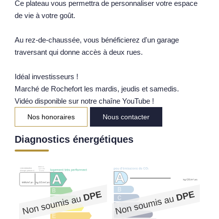
Ce plateau vous permettra de personnaliser votre espace
Notre Équipe
de vie à votre goût.
Parrainage
Au rez-de-chaussée, vous bénéficierez d'un garage
Nos Actualités
traversant qui donne accès à deux rues.
Avis Clients
Idéal investisseurs !
Marché de Rochefort les mardis, jeudis et samedis.
EXTRANET
Vidéo disponible sur notre chaîne YouTube !
Nos honoraires
Nous contacter
Diagnostics énergétiques