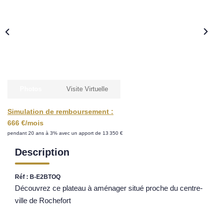
Nos Opportunités D'investissement
Vos Objectifs
Notre Expertise
Votre Étude Patrimoniale Personnalisée
LOUER
Photos
Visite Virtuelle
Simulation de remboursement :
Nos Biens
666 €/mois
Notre Service Location
pendant 20 ans à 3% avec un apport de 13 350 €
Guide Du Propriétaire Bailleur
Description
LA GESTION LOCATIVE
Réf : B-E2BTOQ
Découvrez ce plateau à aménager situé proche du centre-
AGENCES
ville de Rochefort
Qui Sommes Nous