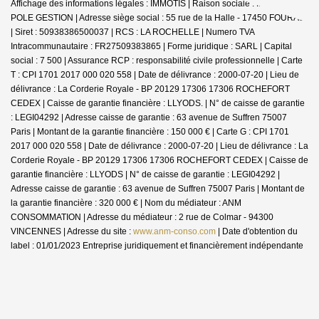
Affichage des informations légales : IMMOTIS | Raison sociale : IMMOTIS
POLE GESTION | Adresse siège social : 55 rue de la Halle - 17450 FOURAS
| Siret : 50938386500037 | RCS : LA ROCHELLE | Numero TVA
Intracommunautaire : FR27509383865 | Forme juridique : SARL | Capital
social : 7 500 | Assurance RCP : responsabilité civile professionnelle |
Carte
T : CPI 1701 2017 000 020 558 | Date de délivrance : 2000-07-20 | Lieu de
délivrance : La Corderie Royale - BP 20129 17306 17306 ROCHEFORT
CEDEX | Caisse de garantie financière : LLYODS. | N° de caisse de garantie
: LEGI04292 | Adresse caisse de garantie : 63 avenue de Suffren 75007
Paris | Montant de la garantie financière : 150 000 € | Carte G : CPI 1701
2017 000 020 558 | Date de délivrance : 2000-07-20 | Lieu de délivrance : La
Corderie Royale - BP 20129 17306 17306 ROCHEFORT CEDEX | Caisse de
garantie financière : LLYODS | N° de caisse de garantie : LEGI04292 |
Adresse caisse de garantie : 63 avenue de Suffren 75007 Paris | Montant de
la garantie financière : 320 000 € | Nom du médiateur : ANM
CONSOMMATION | Adresse du médiateur : 2 rue de Colmar - 94300
VINCENNES | Adresse du site :
www.anm-conso.com
| Date d'obtention du
label : 01/01/2023
Entreprise juridiquement et financièrement indépendante