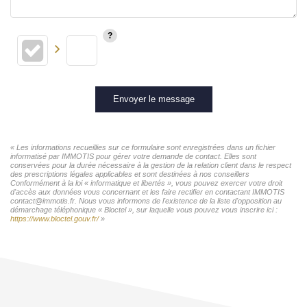
Envoyer le message
« Les informations recueillies sur ce formulaire sont enregistrées dans un fichier
informatisé par IMMOTIS pour gérer votre demande de contact. Elles sont
conservées pour la durée nécessaire à la gestion de la relation client dans le respect
des prescriptions légales applicables et sont destinées à nos conseillers
Conformément à la loi « informatique et libertés », vous pouvez exercer votre droit
d'accès aux données vous concernant et les faire rectifier en contactant IMMOTIS
contact@immotis.fr. Nous vous informons de l'existence de la liste d'opposition au
démarchage téléphonique « Bloctel », sur laquelle vous pouvez vous inscrire ici :
https://www.bloctel.gouv.fr/
»