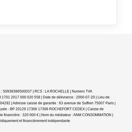
Siret : 50938386500037 | RCS : LA ROCHELLE | Numero TVA
PI 1701 2017 000 020 558 | Date de délivrance : 2000-07-20 | Lieu de
292 | Adresse caisse de garantie : 63 avenue de Suffren 75007 Paris |
erie Royale - BP 20129 17306 17306 ROCHEFORT CEDEX | Caisse de
rantie financière : 320 000 € | Nom du médiateur : ANM CONSOMMATION |
ridiquement et financièrement indépendante