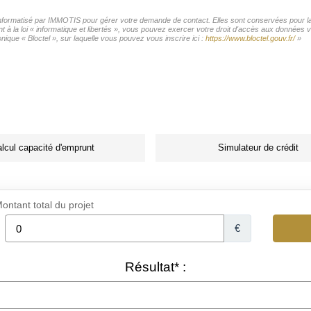
 informatisé par IMMOTIS pour gérer votre demande de contact. Elles sont conservées pour la 
t à la loi « informatique et libertés », vous pouvez exercer votre droit d'accès aux données 
ique « Bloctel », sur laquelle vous pouvez vous inscrire ici :
https://www.bloctel.gouv.fr/
»
lcul capacité d'emprunt
Simulateur de crédit