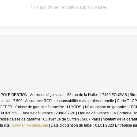
TIS POLE GESTION | Adresse siège social : 55 rue de la Halle - 17450 FOURAS | 
cial : 7 500 | Assurance RCP : responsabilité civile professionnelle |
Carte T : C
X | Caisse de garantie financière : LLYODS. | N° de caisse de garantie : LEGI04
17 000 020 558 | Date de délivrance : 2000-07-20 | Lieu de délivrance : La Cord
Adresse caisse de garantie : 63 avenue de Suffren 75007 Paris | Montant de la ga
u site :
www.anm-conso.com
| Date d'obtention du label : 01/01/2023
Entreprise ju