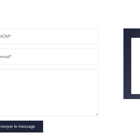
NOM*
email*
nvoyer le message