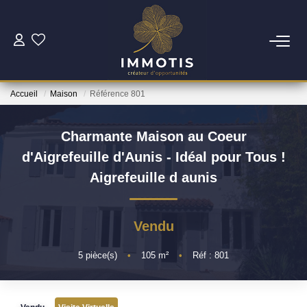
ESTIMER
Accueil
Maison
Référence 801
Estimer Mon Bien
Nos Services
Charmante Maison au Coeur
d'Aigrefeuille d'Aunis - Idéal pour Tous !
ACHETER
Aigrefeuille d aunis
Nos Biens
Vendu
Nos Services
5
pièce(s)
•
105
m²
•
Réf : 801
INVESTIR