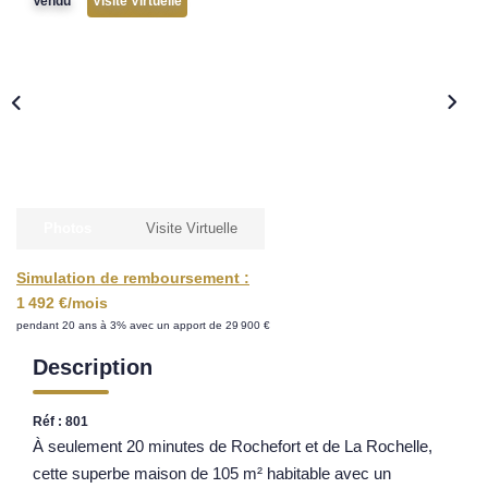
Vendu
Visite Virtuelle
Nos Opportunités D'investissement
Vos Objectifs
Notre Expertise
Votre Étude Patrimoniale Personnalisée
LOUER
Photos
Visite Virtuelle
Nos Biens
Simulation de remboursement :
Notre Service Location
1 492 €/mois
Guide Du Propriétaire Bailleur
pendant 20 ans à 3% avec un apport de 29 900 €
LA GESTION LOCATIVE
Description
Réf : 801
AGENCES
À seulement 20 minutes de Rochefort et de La Rochelle,
cette superbe maison de 105 m² habitable avec un
Qui Sommes Nous