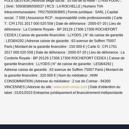
POLE GESTION | Adresse siège social : 55 rue de la Halle - 17450 FOURAS
| Siret : 50938386500037 | RCS : LA ROCHELLE | Numero TVA
Intracommunautaire : FR27509383865 | Forme juridique : SARL | Capital
social : 7 500 | Assurance RCP : responsabilité civile professionnelle |
Carte
T : CPI 1701 2017 000 020 558 | Date de délivrance : 2000-07-20 | Lieu de
délivrance : La Corderie Royale - BP 20129 17306 17306 ROCHEFORT
CEDEX | Caisse de garantie financière : LLYODS. | N° de caisse de garantie
: LEGI04292 | Adresse caisse de garantie : 63 avenue de Suffren 75007
Paris | Montant de la garantie financière : 150 000 € | Carte G : CPI 1701
2017 000 020 558 | Date de délivrance : 2000-07-20 | Lieu de délivrance : La
Corderie Royale - BP 20129 17306 17306 ROCHEFORT CEDEX | Caisse de
garantie financière : LLYODS | N° de caisse de garantie : LEGI04292 |
Adresse caisse de garantie : 63 avenue de Suffren 75007 Paris | Montant de
la garantie financière : 320 000 € | Nom du médiateur : ANM
CONSOMMATION | Adresse du médiateur : 2 rue de Colmar - 94300
VINCENNES | Adresse du site :
www.anm-conso.com
| Date d'obtention du
label : 01/01/2023
Entreprise juridiquement et financièrement indépendante