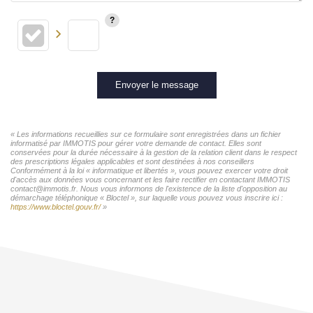
Envoyer le message
« Les informations recueillies sur ce formulaire sont enregistrées dans un fichier
informatisé par IMMOTIS pour gérer votre demande de contact. Elles sont
conservées pour la durée nécessaire à la gestion de la relation client dans le respect
des prescriptions légales applicables et sont destinées à nos conseillers
Conformément à la loi « informatique et libertés », vous pouvez exercer votre droit
d'accès aux données vous concernant et les faire rectifier en contactant IMMOTIS
contact@immotis.fr. Nous vous informons de l'existence de la liste d'opposition au
démarchage téléphonique « Bloctel », sur laquelle vous pouvez vous inscrire ici :
https://www.bloctel.gouv.fr/
»