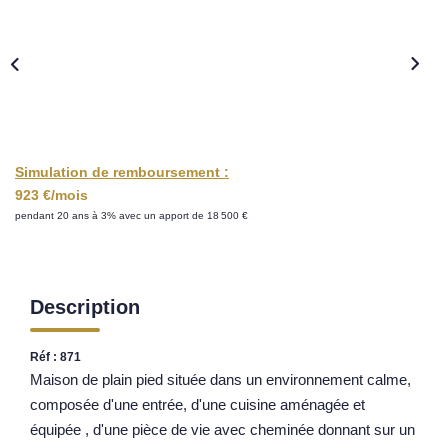
Nos Opportunités D'investissement
Vos Objectifs
Notre Expertise
Votre Étude Patrimoniale Personnalisée
Simulation de remboursement :
LOUER
923 €/mois
pendant 20 ans à 3% avec un apport de 18 500 €
Nos Biens
Notre Service Location
Guide Du Propriétaire Bailleur
Description
LA GESTION LOCATIVE
Réf : 871
Maison de plain pied située dans un environnement calme,
AGENCES
composée d'une entrée, d'une cuisine aménagée et
équipée , d'une pièce de vie avec cheminée donnant sur un
Qui Sommes Nous