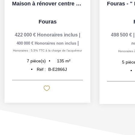
Maison à rénover centre ville FOURAS
Fouras
422 000 €
Honoraires inclus
|
498 500 €
|
400 000 €
Honoraires non inclus
n
Honoraires : 5,5% TTC à la charge de l'acquéreur
Honoraires 
135
m²
7
pièce(s)
5
pièc
Réf :
B-E2866J