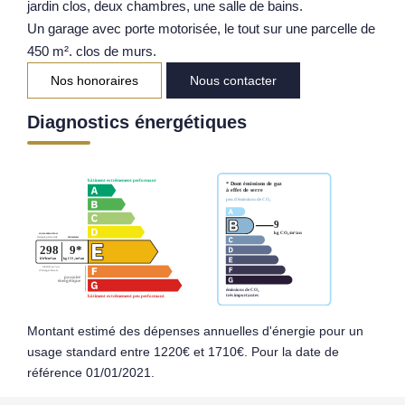
jardin clos, deux chambres, une salle de bains.
Notre Équipe
Un garage avec porte motorisée, le tout sur une parcelle de
450 m². clos de murs.
Parrainage
Nos honoraires
Nous contacter
Nos Actualités
Avis Clients
Diagnostics énergétiques
EXTRANET
Montant estimé des dépenses annuelles d'énergie pour un
usage standard entre 1220€ et 1710€. Pour la date de
référence 01/01/2021.