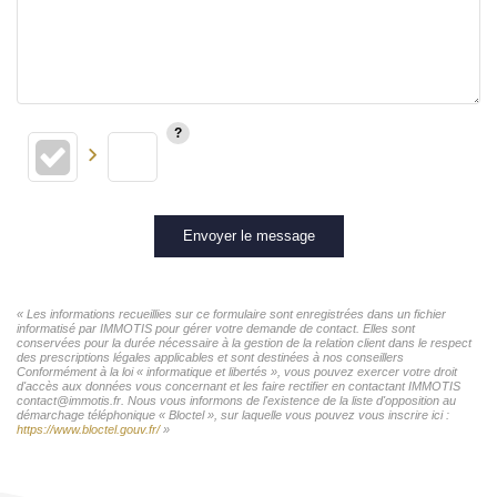
Envoyer le message
« Les informations recueillies sur ce formulaire sont enregistrées dans un fichier
informatisé par IMMOTIS pour gérer votre demande de contact. Elles sont
conservées pour la durée nécessaire à la gestion de la relation client dans le respect
des prescriptions légales applicables et sont destinées à nos conseillers
Conformément à la loi « informatique et libertés », vous pouvez exercer votre droit
d'accès aux données vous concernant et les faire rectifier en contactant IMMOTIS
contact@immotis.fr. Nous vous informons de l'existence de la liste d'opposition au
démarchage téléphonique « Bloctel », sur laquelle vous pouvez vous inscrire ici :
https://www.bloctel.gouv.fr/
»