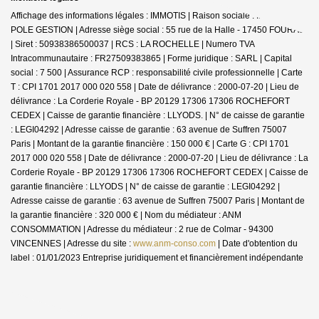
Affichage des informations légales : IMMOTIS | Raison sociale : IMMOTIS
POLE GESTION | Adresse siège social : 55 rue de la Halle - 17450 FOURAS
| Siret : 50938386500037 | RCS : LA ROCHELLE | Numero TVA
Intracommunautaire : FR27509383865 | Forme juridique : SARL | Capital
social : 7 500 | Assurance RCP : responsabilité civile professionnelle |
Carte
T : CPI 1701 2017 000 020 558 | Date de délivrance : 2000-07-20 | Lieu de
délivrance : La Corderie Royale - BP 20129 17306 17306 ROCHEFORT
CEDEX | Caisse de garantie financière : LLYODS. | N° de caisse de garantie
: LEGI04292 | Adresse caisse de garantie : 63 avenue de Suffren 75007
Paris | Montant de la garantie financière : 150 000 € | Carte G : CPI 1701
2017 000 020 558 | Date de délivrance : 2000-07-20 | Lieu de délivrance : La
Corderie Royale - BP 20129 17306 17306 ROCHEFORT CEDEX | Caisse de
garantie financière : LLYODS | N° de caisse de garantie : LEGI04292 |
Adresse caisse de garantie : 63 avenue de Suffren 75007 Paris | Montant de
la garantie financière : 320 000 € | Nom du médiateur : ANM
CONSOMMATION | Adresse du médiateur : 2 rue de Colmar - 94300
VINCENNES | Adresse du site :
www.anm-conso.com
| Date d'obtention du
label : 01/01/2023
Entreprise juridiquement et financièrement indépendante