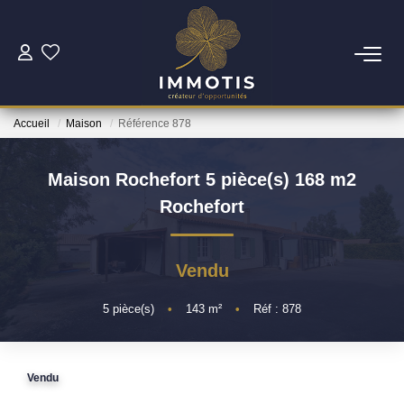
ESTIMER
Accueil
Maison
Référence 878
Estimer Mon Bien
Nos Services
Maison Rochefort 5 pièce(s) 168 m2
Rochefort
ACHETER
Vendu
Nos Biens
Nos Services
5
pièce(s)
•
143
m²
•
Réf : 878
INVESTIR
Vendu