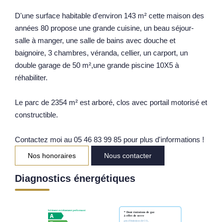
Notre Équipe
D'une surface habitable d'environ 143 m² cette maison des
années 80 propose une grande cuisine, un beau séjour-
Parrainage
salle à manger, une salle de bains avec douche et
Nos Actualités
baignoire, 3 chambres, véranda, cellier, un carport, un
Avis Clients
double garage de 50 m²,une grande piscine 10X5 à
réhabiliter.
EXTRANET
Le parc de 2354 m² est arboré, clos avec portail motorisé et
constructible.
Contactez moi au 05 46 83 99 85 pour plus d'informations !
Nos honoraires
Nous contacter
Diagnostics énergétiques