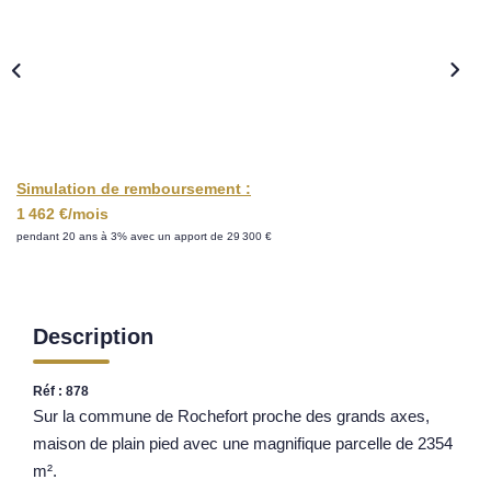
Nos Opportunités D'investissement
Vos Objectifs
Notre Expertise
Votre Étude Patrimoniale Personnalisée
Simulation de remboursement :
LOUER
1 462 €/mois
pendant 20 ans à 3% avec un apport de 29 300 €
Nos Biens
Notre Service Location
Guide Du Propriétaire Bailleur
Description
LA GESTION LOCATIVE
Réf : 878
Sur la commune de Rochefort proche des grands axes,
AGENCES
maison de plain pied avec une magnifique parcelle de 2354
m².
Qui Sommes Nous