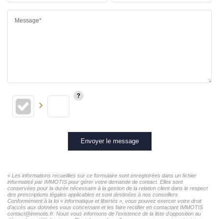
Message*
Envoyer le message
« Les informations recueillies sur ce formulaire sont enregistrées dans un fichier
informatisé par IMMOTIS pour gérer votre demande de contact. Elles sont
conservées pour la durée nécessaire à la gestion de la relation client dans le respect
des prescriptions légales applicables et sont destinées à nos conseillers
Conformément à la loi « informatique et libertés », vous pouvez exercer votre droit
d'accès aux données vous concernant et les faire rectifier en contactant IMMOTIS
contact@immotis.fr. Nous vous informons de l'existence de la liste d'opposition au