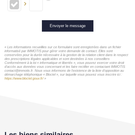
Envoyer le message
« Les informations recueillies sur ce formulaire sont enregistrées dans un fichier
informatisé par IMMOTIS pour gérer votre demande de contact. Elles sont
conservées pour la durée nécessaire à la gestion de la relation client dans le respect
des prescriptions légales applicables et sont destinées à nos conseillers
Conformément à la loi « informatique et libertés », vous pouvez exercer votre droit
d'accès aux données vous concernant et les faire rectifier en contactant IMMOTIS
contact@immotis.fr. Nous vous informons de l'existence de la liste d'opposition au
démarchage téléphonique « Bloctel », sur laquelle vous pouvez vous inscrire ici :
https://www.bloctel.gouv.fr/
»
Les biens similaires