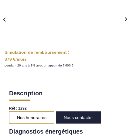
Nos Opportunités D'investissement
Vos Objectifs
Notre Expertise
Votre Étude Patrimoniale Personnalisée
Simulation de remboursement :
LOUER
379 €/mois
pendant 20 ans à 3% avec un apport de 7 600 €
Nos Biens
Notre Service Location
Guide Du Propriétaire Bailleur
Description
LA GESTION LOCATIVE
Réf : 1292
Nos honoraires
Nous contacter
AGENCES
Diagnostics énergétiques
Qui Sommes Nous