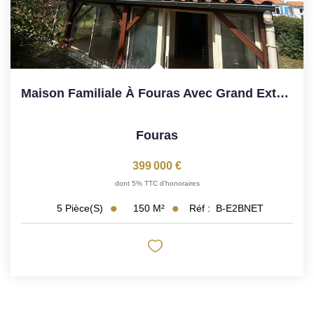
Maison Familiale À Fouras Avec Grand Extérieur Arboré
Fouras
399 000 €
dont 5% TTC d'honoraires
150
M²
Réf :
B-E2BNET
5
Pièce(s)