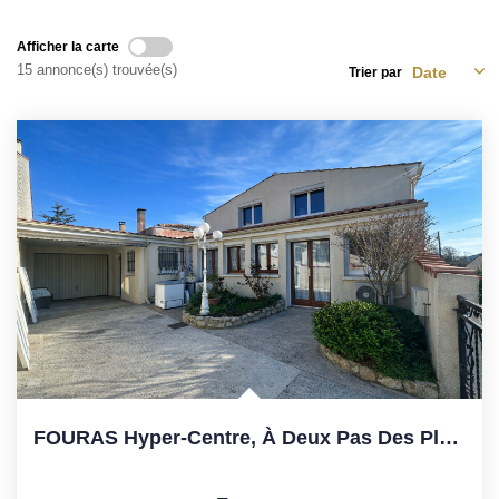
Nos Opportunités D'investissement
Vos Objectifs
Afficher la carte
15 annonce(s) trouvée(s)
Trier par
Notre Expertise
Votre Étude Patrimoniale Personnalisée
LOUER
Nos Biens
Notre Service Location
Guide Du Propriétaire Bailleur
LA GESTION LOCATIVE
FOURAS Hyper-Centre, À Deux Pas Des Plages Et Des Halles
AGENCES
Qui Sommes Nous