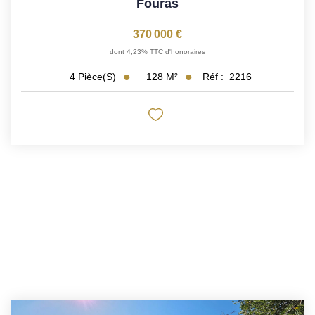
Fouras
Notre Équipe
370 000 €
Parrainage
dont 4,23% TTC d'honoraires
Nos Actualités
128
M²
Réf :
2216
4
Pièce(s)
Avis Clients
EXTRANET