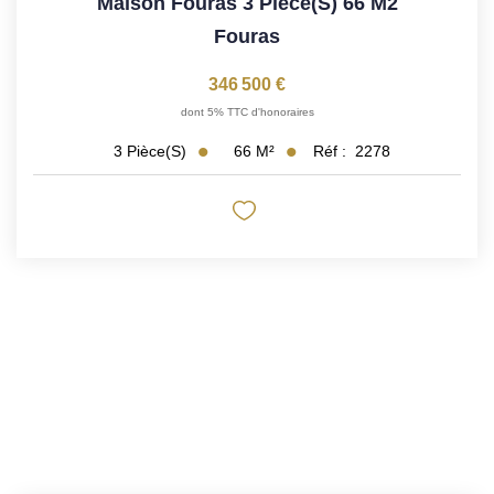
Maison Fouras 3 Pièce(s) 66 M2
Fouras
346 500 €
dont 5% TTC d'honoraires
66
M²
Réf :
2278
3
Pièce(s)