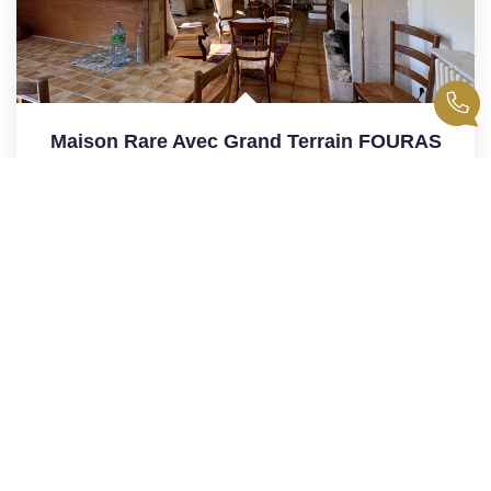
Maison Rare Avec Grand Terrain FOURAS
Fouras
645 000 €
dont 4,03% TTC d'honoraires
168
M²
Réf :
2246
5
Pièce(s)