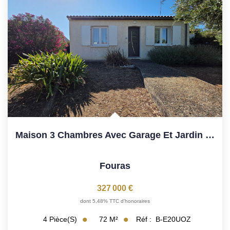
Maison 3 Chambres Avec Garage Et Jardin À Fouras
Fouras
327 000 €
dont 5,48% TTC d'honoraires
72
M²
Réf :
B-E20UOZ
4
Pièce(s)