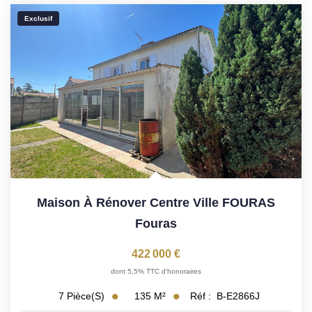
Exclusif
Maison À Rénover Centre Ville FOURAS
Fouras
422 000 €
dont 5,5% TTC d'honoraires
135
M²
Réf :
B-E2866J
7
Pièce(s)