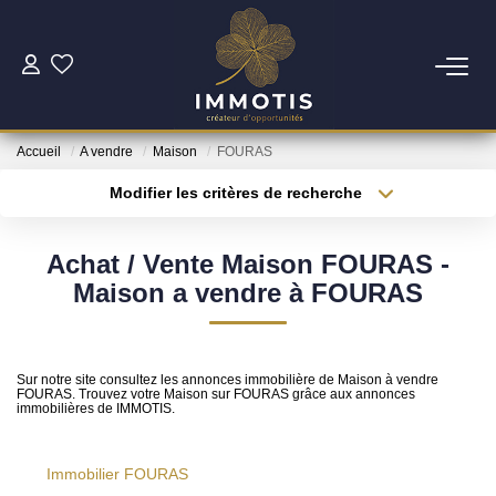
ESTIMER
Accueil
A vendre
Maison
FOURAS
Estimer Mon Bien
Modifier les critères de recherche
Nos Services
Type de transaction
Localisation
Acheter
Localisation
Achat / Vente Maison FOURAS -
Type de bien
ACHETER
Surface min
Sélectionnez...
Maison a vendre à FOURAS
Nos Biens
Plus de critères
Budget max
Nos Services
Sur notre site consultez les annonces immobilière de Maison à vendre
FOURAS. Trouvez votre Maison sur FOURAS grâce aux annonces
Créer une alerte
immobilières de IMMOTIS.
INVESTIR
Immobilier FOURAS