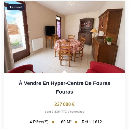
Exclusif
À Vendre En Hyper-Centre De Fouras
Fouras
237 000 €
dont 5,33% TTC d'honoraires
69
M²
Réf :
1612
4
Pièce(s)