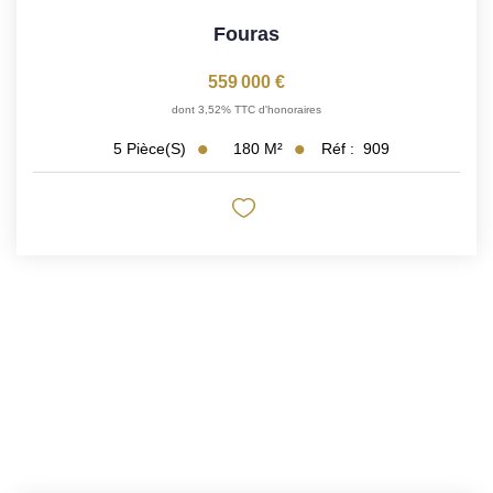
Fouras
559 000 €
dont 3,52% TTC d'honoraires
180
M²
Réf :
909
5
Pièce(s)