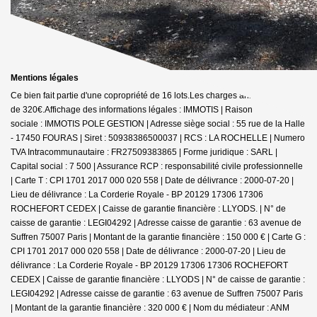
Mentions légales
Ce bien fait partie d'une copropriété de 16 lots.Les charges annuelles sont
de 320€.
Affichage des informations légales : IMMOTIS | Raison
sociale : IMMOTIS POLE GESTION | Adresse siège social : 55 rue de la Halle
- 17450 FOURAS | Siret : 50938386500037 | RCS : LA ROCHELLE | Numero
TVA Intracommunautaire : FR27509383865 | Forme juridique : SARL |
Capital social : 7 500 | Assurance RCP : responsabilité civile professionnelle
|
Carte T : CPI 1701 2017 000 020 558 | Date de délivrance : 2000-07-20 |
Lieu de délivrance : La Corderie Royale - BP 20129 17306 17306
ROCHEFORT CEDEX | Caisse de garantie financière : LLYODS. | N° de
caisse de garantie : LEGI04292 | Adresse caisse de garantie : 63 avenue de
Suffren 75007 Paris | Montant de la garantie financière : 150 000 € | Carte G :
CPI 1701 2017 000 020 558 | Date de délivrance : 2000-07-20 | Lieu de
délivrance : La Corderie Royale - BP 20129 17306 17306 ROCHEFORT
CEDEX | Caisse de garantie financière : LLYODS | N° de caisse de garantie :
LEGI04292 | Adresse caisse de garantie : 63 avenue de Suffren 75007 Paris
| Montant de la garantie financière : 320 000 € | Nom du médiateur : ANM