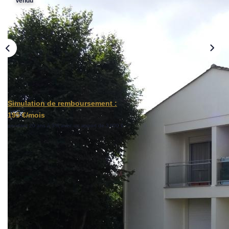
Vendu
Vos Objectifs
Notre Expertise
Votre Étude Patrimoniale Personnalisée
LOUER
Nos Biens
Simulation de remboursement :
195 €/mois
Notre Service Location
pendant 20 ans à 3% avec un apport de 3 900 €
Guide Du Propriétaire Bailleur
LA GESTION LOCATIVE
Description
AGENCES
Réf : B-E0BL4G
Studio composé d'une entrée, d'une salle de bains, d'un
Qui Sommes Nous
WC et d'une grande pièce avec cuisine et un balcon.Une
Notre Équipe