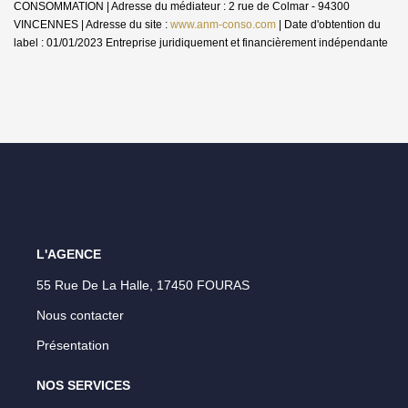
CONSOMMATION | Adresse du médiateur : 2 rue de Colmar - 94300
VINCENNES | Adresse du site :
www.anm-conso.com
| Date d'obtention du
label : 01/01/2023
Entreprise juridiquement et financièrement indépendante
L'AGENCE
55 Rue De La Halle, 17450 FOURAS
Nous contacter
Présentation
NOS SERVICES