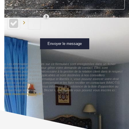
Envoyer le message
« Les informations recueillies sur ce formulaire sont enregistrées dans un fichier
informatisé par IMMOTIS pour gérer votre demande de contact. Elles sont
conservées pour la durée nécessaire à la gestion de la relation client dans le respect
des prescriptions légales applicables et sont destinées à nos conseillers
Conformément à la loi « informatique et libertés », vous pouvez exercer votre droit
d'accès aux données vous concernant et les faire rectifier en contactant IMMOTIS
contact@immotis.fr. Nous vous informons de l'existence de la liste d'opposition au
démarchage téléphonique « Bloctel », sur laquelle vous pouvez vous inscrire ici :
https://www.bloctel.gouv.fr/
»