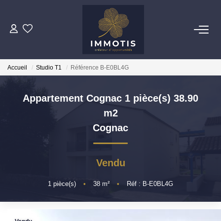
ESTIMER
Accueil
Studio T1
Référence B-E0BL4G
Estimer Mon Bien
Nos Services
Appartement Cognac 1 pièce(s) 38.90
m2
ACHETER
Cognac
Nos Biens
Nos Services
Vendu
1
pièce(s)
•
38
m²
•
Réf : B-E0BL4G
INVESTIR
Nos Opportunités D'investissement