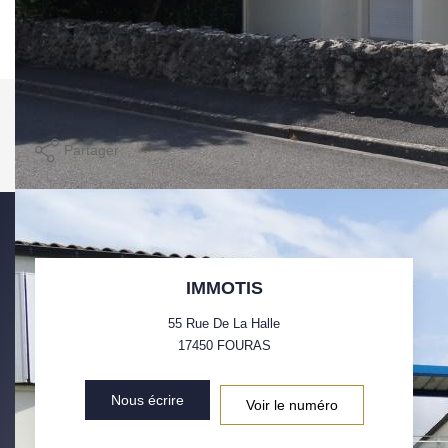
place de parking.
Parrainage
Nos honoraires
Nous contacter
Nos Actualités
Avis Clients
Imprimer
Partager
Calculer mon budget
EXTRANET
IMMOTIS
55 Rue De La Halle
17450
FOURAS
Nous écrire
Voir le numéro