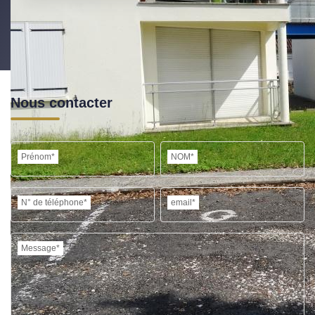
Nous contacter
Prénom*
NOM*
N° de téléphone*
email*
Message*