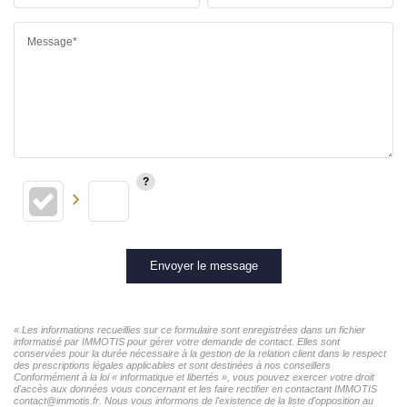
Message*
Envoyer le message
« Les informations recueillies sur ce formulaire sont enregistrées dans un fichier
informatisé par IMMOTIS pour gérer votre demande de contact. Elles sont
conservées pour la durée nécessaire à la gestion de la relation client dans le respect
des prescriptions légales applicables et sont destinées à nos conseillers
Conformément à la loi « informatique et libertés », vous pouvez exercer votre droit
d'accès aux données vous concernant et les faire rectifier en contactant IMMOTIS
contact@immotis.fr. Nous vous informons de l'existence de la liste d'opposition au