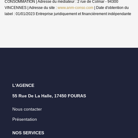
CONSOMMATION | Adresse du médiateur : 2 rue de Colmar - 94300
VINCENNES | Adresse du site :
www.anm-conso.com
| Date d'obtention du
label : 01/01/2023
Entreprise juridiquement et financièrement indépendante
L'AGENCE
55 Rue De La Halle, 17450 FOURAS
Nous contacter
Présentation
NOS SERVICES