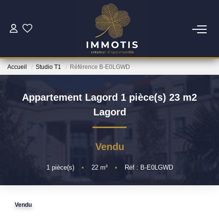
ESTIMER
Accueil
Studio T1
Référence B-E0LGWD
Estimer Mon Bien
Nos Services
Appartement Lagord 1 pièce(s) 23 m2
Lagord
ACHETER
Vendu
Nos Biens
Nos Services
1
pièce(s)
•
22
m²
•
Réf : B-E0LGWD
INVESTIR
Vendu