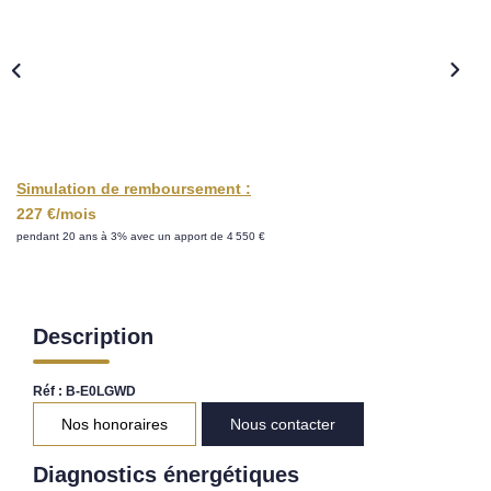
Nos Opportunités D'investissement
Vos Objectifs
Notre Expertise
Votre Étude Patrimoniale Personnalisée
Simulation de remboursement :
LOUER
227 €/mois
pendant 20 ans à 3% avec un apport de 4 550 €
Nos Biens
Notre Service Location
Guide Du Propriétaire Bailleur
Description
LA GESTION LOCATIVE
Réf : B-E0LGWD
Nos honoraires
Nous contacter
AGENCES
Diagnostics énergétiques
Qui Sommes Nous