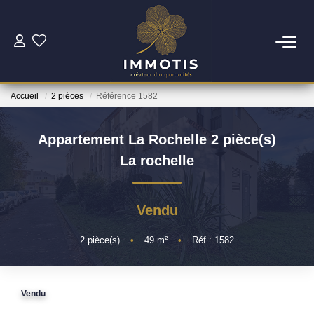
ESTIMER
Accueil
2 pièces
Référence 1582
Estimer Mon Bien
Nos Services
Appartement La Rochelle 2 pièce(s)
La rochelle
ACHETER
Vendu
Nos Biens
Nos Services
2
pièce(s)
•
49
m²
•
Réf : 1582
INVESTIR
Vendu