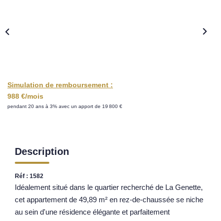
Nos Opportunités D'investissement
Vos Objectifs
Notre Expertise
Votre Étude Patrimoniale Personnalisée
Simulation de remboursement :
LOUER
988 €/mois
pendant 20 ans à 3% avec un apport de 19 800 €
Nos Biens
Notre Service Location
Guide Du Propriétaire Bailleur
Description
LA GESTION LOCATIVE
Réf : 1582
Idéalement situé dans le quartier recherché de La Genette,
AGENCES
cet appartement de 49,89 m² en rez-de-chaussée se niche
au sein d'une résidence élégante et parfaitement
Qui Sommes Nous