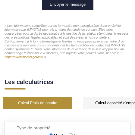
Envoyer le message
« Les informations recueillies sur ce formulaire sont enregistrées dans un fichier
informatisé par IMMOTIS pour gérer votre demande de contact. Elles sont
conservées pour la durée nécessaire à la gestion de la relation client dans le respect
des prescriptions légales applicables et sont destinées à nos conseillers
Conformément à la loi « informatique et libertés », vous pouvez exercer votre droit
d'accès aux données vous concernant et les faire rectifier en contactant IMMOTIS
contact@immotis.fr. Nous vous informons de l'existence de la liste d'opposition au
démarchage téléphonique « Bloctel », sur laquelle vous pouvez vous inscrire ici :
https://www.bloctel.gouv.fr/
»
Les calculatrices
Calcul Frais de notaire
Calcul capacité d'empr