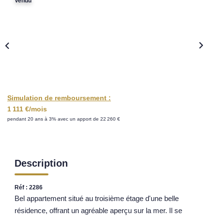
Vendu
Nos Opportunités D'investissement
Vos Objectifs
Notre Expertise
Votre Étude Patrimoniale Personnalisée
LOUER
Simulation de remboursement :
1 111 €/mois
Nos Biens
pendant 20 ans à 3% avec un apport de 22 260 €
Notre Service Location
Guide Du Propriétaire Bailleur
LA GESTION LOCATIVE
Description
Réf : 2286
AGENCES
Bel appartement situé au troisième étage d'une belle
résidence, offrant un agréable aperçu sur la mer. Il se
Qui Sommes Nous