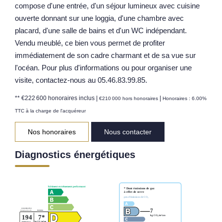
compose d'une entrée, d'un séjour lumineux avec cuisine
Notre Équipe
ouverte donnant sur une loggia, d'une chambre avec
placard, d'une salle de bains et d'un WC indépendant.
Parrainage
Vendu meublé, ce bien vous permet de profiter
Nos Actualités
immédiatement de son cadre charmant et de sa vue sur
Avis Clients
l'océan. Pour plus d'informations ou pour organiser une
visite, contactez-nous au 05.46.83.99.85.
EXTRANET
** €222 600
honoraires inclus
|
|
€210 000
hors honoraires
Honoraires : 6.00%
TTC à la charge de l'acquéreur
Nos honoraires
Nous contacter
Diagnostics énergétiques