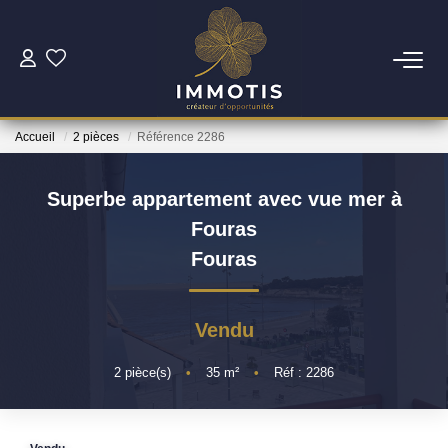
ESTIMER
Accueil
2 pièces
Référence 2286
Estimer Mon Bien
Nos Services
Superbe appartement avec vue mer à
Fouras
ACHETER
Fouras
Nos Biens
Vendu
Nos Services
2
pièce(s)
•
35
m²
•
Réf : 2286
INVESTIR