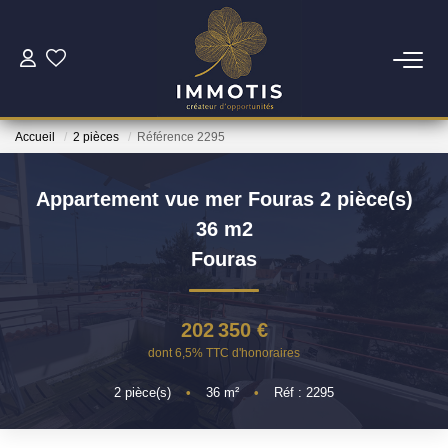
ESTIMER
Accueil
2 pièces
Référence 2295
Estimer Mon Bien
Nos Services
Appartement vue mer Fouras 2 pièce(s)
36 m2
ACHETER
Fouras
Nos Biens
202 350 €
Nos Services
dont 6,5% TTC d'honoraires
2
pièce(s)
•
36
m²
•
Réf : 2295
INVESTIR