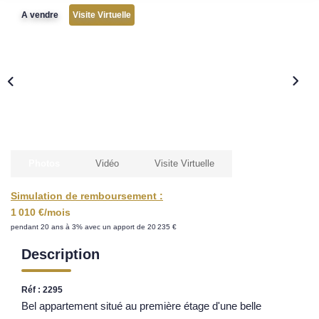
Nos Opportunités D'investissement
A vendre
Visite Virtuelle
Vos Objectifs
Notre Expertise
Votre Étude Patrimoniale Personnalisée
LOUER
Nos Biens
Photos
Vidéo
Visite Virtuelle
Notre Service Location
Simulation de remboursement :
Guide Du Propriétaire Bailleur
1 010 €/mois
pendant 20 ans à 3% avec un apport de 20 235 €
LA GESTION LOCATIVE
Description
AGENCES
Réf : 2295
Bel appartement situé au première étage d'une belle
Qui Sommes Nous