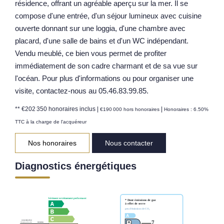
résidence, offrant un agréable aperçu sur la mer. Il se
Notre Équipe
compose d'une entrée, d'un séjour lumineux avec cuisine
ouverte donnant sur une loggia, d'une chambre avec
Parrainage
placard, d'une salle de bains et d'un WC indépendant.
Nos Actualités
Vendu meublé, ce bien vous permet de profiter
Avis Clients
immédiatement de son cadre charmant et de sa vue sur
l'océan. Pour plus d'informations ou pour organiser une
visite, contactez-nous au 05.46.83.99.85.
EXTRANET
** €202 350
honoraires inclus
|
|
€190 000
hors honoraires
Honoraires : 6.50%
TTC à la charge de l'acquéreur
Nos honoraires
Nous contacter
Diagnostics énergétiques