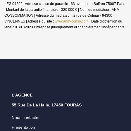
LEGI04292 | Adresse caisse de garantie : 63 avenue de Suffren 75007 Paris
| Montant de la garantie financière : 320 000 € | Nom du médiateur : ANM
CONSOMMATION | Adresse du médiateur : 2 rue de Colmar - 94300
VINCENNES | Adresse du site :
www.anm-conso.com
| Date d'obtention du
label : 01/01/2023
Entreprise juridiquement et financièrement indépendante
L'AGENCE
55 Rue De La Halle, 17450 FOURAS
Nous contacter
Présentation