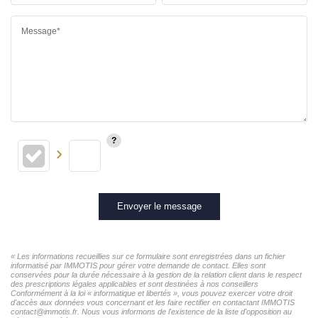
Message*
Envoyer le message
« Les informations recueillies sur ce formulaire sont enregistrées dans un fichier
informatisé par IMMOTIS pour gérer votre demande de contact. Elles sont
conservées pour la durée nécessaire à la gestion de la relation client dans le respect
des prescriptions légales applicables et sont destinées à nos conseillers
Conformément à la loi « informatique et libertés », vous pouvez exercer votre droit
d'accès aux données vous concernant et les faire rectifier en contactant IMMOTIS
contact@immotis.fr. Nous vous informons de l'existence de la liste d'opposition au