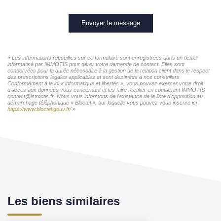
Envoyer le message
« Les informations recueillies sur ce formulaire sont enregistrées dans un fichier
informatisé par IMMOTIS pour gérer votre demande de contact. Elles sont
conservées pour la durée nécessaire à la gestion de la relation client dans le respect
des prescriptions légales applicables et sont destinées à nos conseillers
Conformément à la loi « informatique et libertés », vous pouvez exercer votre droit
d'accès aux données vous concernant et les faire rectifier en contactant IMMOTIS
contact@immotis.fr. Nous vous informons de l'existence de la liste d'opposition au
démarchage téléphonique « Bloctel », sur laquelle vous pouvez vous inscrire ici :
https://www.bloctel.gouv.fr/
»
Les biens similaires