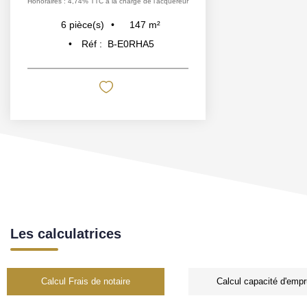
Honoraires : 4,74% TTC à la charge de l'acquéreur
147
m²
6
pièce(s)
Réf :
B-E0RHA5
Les calculatrices
Calcul Frais de notaire
Calcul capacité d'empr