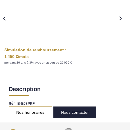
Nos Opportunités D'investissement
Vos Objectifs
Notre Expertise
Votre Étude Patrimoniale Personnalisée
Simulation de remboursement :
LOUER
1 450 €/mois
pendant 20 ans à 3% avec un apport de 29 050 €
Nos Biens
Notre Service Location
Guide Du Propriétaire Bailleur
Description
LA GESTION LOCATIVE
Réf : B-E07PRF
Nos honoraires
Nous contacter
AGENCES
Qui Sommes Nous