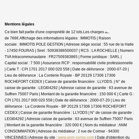
Mentions légales
Ce bien fait partie d'une copropriété de 12 lots.Les charges annuelles sont
de 766€.
Affichage des informations légales : IMMOTIS | Raison
sociale : IMMOTIS POLE GESTION | Adresse siège social : 55 rue de la Halle
- 17450 FOURAS | Siret : 50938386500037 | RCS : LA ROCHELLE | Numero
TVA Intracommunautaire : FR27509383865 | Forme juridique : SARL |
Capital social : 7 500 | Assurance RCP : responsabilité civile professionnelle
|
Carte T : CPI 1701 2017 000 020 558 | Date de délivrance : 2000-07-20 |
Lieu de délivrance : La Corderie Royale - BP 20129 17306 17306
ROCHEFORT CEDEX | Caisse de garantie financière : LLYODS. | N° de
caisse de garantie : LEGI04292 | Adresse caisse de garantie : 63 avenue de
Suffren 75007 Paris | Montant de la garantie financière : 150 000 € | Carte G :
CPI 1701 2017 000 020 558 | Date de délivrance : 2000-07-20 | Lieu de
délivrance : La Corderie Royale - BP 20129 17306 17306 ROCHEFORT
CEDEX | Caisse de garantie financière : LLYODS | N° de caisse de garantie :
LEGI04292 | Adresse caisse de garantie : 63 avenue de Suffren 75007 Paris
| Montant de la garantie financière : 320 000 € | Nom du médiateur : ANM
CONSOMMATION | Adresse du médiateur : 2 rue de Colmar - 94300
VINCENNES | Adresse du site :
www.anm-conso.com
| Date d'obtention du