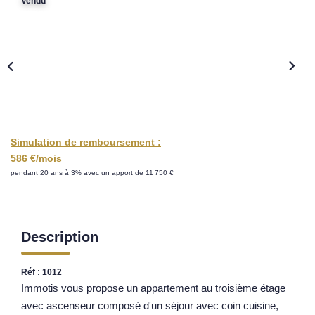
Vendu
Nos Opportunités D'investissement
Vos Objectifs
Notre Expertise
Votre Étude Patrimoniale Personnalisée
LOUER
Simulation de remboursement :
586 €/mois
Nos Biens
pendant 20 ans à 3% avec un apport de 11 750 €
Notre Service Location
Guide Du Propriétaire Bailleur
LA GESTION LOCATIVE
Description
Réf : 1012
AGENCES
Immotis vous propose un appartement au troisième étage
avec ascenseur composé d'un séjour avec coin cuisine,
Qui Sommes Nous