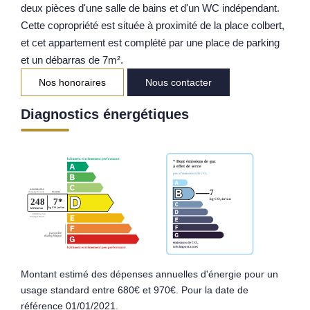
deux pièces d'une salle de bains et d'un WC indépendant.
Notre Équipe
Cette copropriété est située à proximité de la place colbert,
et cet appartement est complété par une place de parking
Parrainage
et un débarras de 7m².
Nos Actualités
Nos honoraires
Nous contacter
Avis Clients
Diagnostics énergétiques
EXTRANET
Montant estimé des dépenses annuelles d'énergie pour un
usage standard entre 680€ et 970€. Pour la date de
référence 01/01/2021.