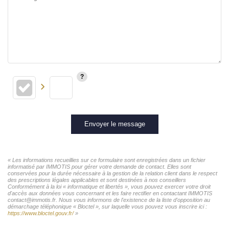
Envoyer le message
« Les informations recueillies sur ce formulaire sont enregistrées dans un fichier
informatisé par IMMOTIS pour gérer votre demande de contact. Elles sont
conservées pour la durée nécessaire à la gestion de la relation client dans le respect
des prescriptions légales applicables et sont destinées à nos conseillers
Conformément à la loi « informatique et libertés », vous pouvez exercer votre droit
d'accès aux données vous concernant et les faire rectifier en contactant IMMOTIS
contact@immotis.fr. Nous vous informons de l'existence de la liste d'opposition au
démarchage téléphonique « Bloctel », sur laquelle vous pouvez vous inscrire ici :
https://www.bloctel.gouv.fr/
»