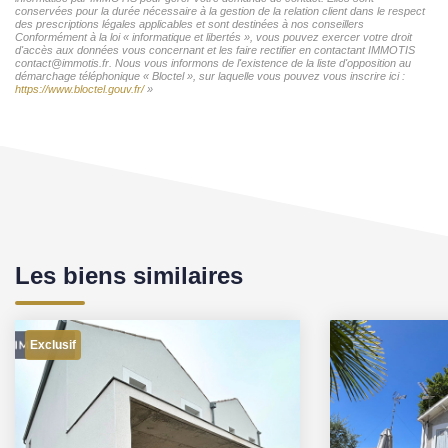
conservées pour la durée nécessaire à la gestion de la relation client dans le respect
des prescriptions légales applicables et sont destinées à nos conseillers
Conformément à la loi « informatique et libertés », vous pouvez exercer votre droit
d'accès aux données vous concernant et les faire rectifier en contactant IMMOTIS
contact@immotis.fr. Nous vous informons de l'existence de la liste d'opposition au
démarchage téléphonique « Bloctel », sur laquelle vous pouvez vous inscrire ici :
https://www.bloctel.gouv.fr/
»
Les biens similaires
Exclusif