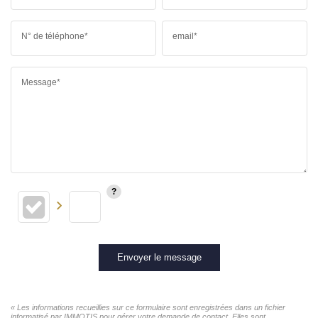
N° de téléphone*
email*
Message*
Envoyer le message
« Les informations recueillies sur ce formulaire sont enregistrées dans un fichier
informatisé par IMMOTIS pour gérer votre demande de contact. Elles sont