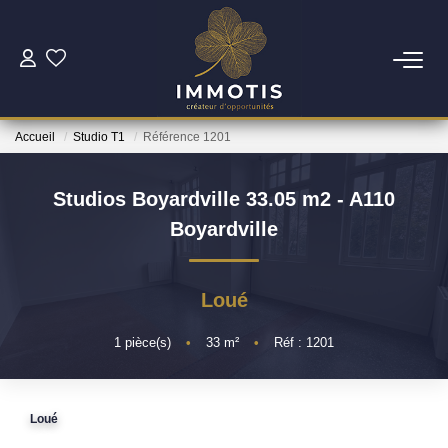
ESTIMER
Accueil
Studio T1
Référence 1201
Estimer Mon Bien
Nos Services
Studios Boyardville 33.05 m2 - A110
Boyardville
ACHETER
Loué
Nos Biens
Nos Services
1
pièce(s)
•
33
m²
•
Réf : 1201
INVESTIR
Loué