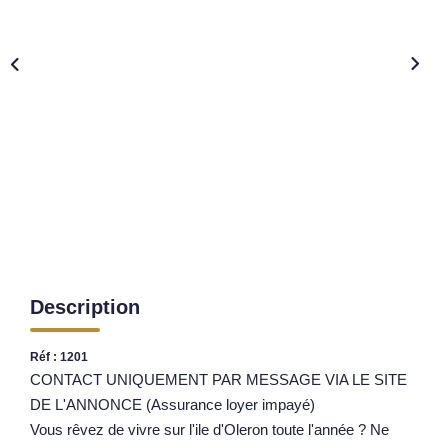
Nos Opportunités D'investissement
Vos Objectifs
Notre Expertise
Votre Étude Patrimoniale Personnalisée
LOUER
Nos Biens
Notre Service Location
Guide Du Propriétaire Bailleur
Description
LA GESTION LOCATIVE
Réf : 1201
CONTACT UNIQUEMENT PAR MESSAGE VIA LE SITE
AGENCES
DE L'ANNONCE (Assurance loyer impayé)
Vous rêvez de vivre sur l'ile d'Oleron toute l'année ? Ne
Qui Sommes Nous