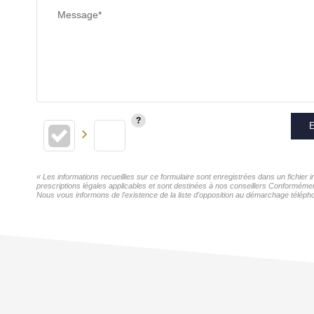
Message*
E
« Les informations recueillies sur ce formulaire sont enregistrées dans un fichier
prescriptions légales applicables et sont destinées à nos conseillers Conformémen
Nous vous informons de l'existence de la liste d'opposition au démarchage téléphon