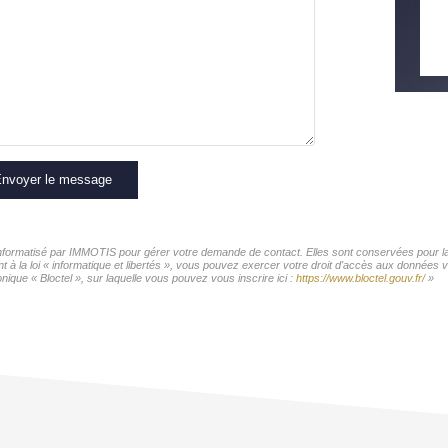
nvoyer le message
 informatisé par IMMOTIS pour gérer votre demande de contact. Elles sont conservées pour la 
t à la loi « informatique et libertés », vous pouvez exercer votre droit d'accès aux données 
ique « Bloctel », sur laquelle vous pouvez vous inscrire ici :
https://www.bloctel.gouv.fr/
»