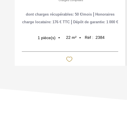
charges comprises
|
dont charges récupérables: 50 €/mois
Honoraires
|
charge locataire: 176 € TTC
Dépôt de garantie: 1 000 €
22
m²
Réf :
2384
1
pièce(s)