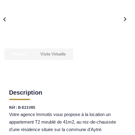
Nos Opportunités D'investissement
Vos Objectifs
Notre Expertise
Votre Étude Patrimoniale Personnalisée
LOUER
Photos
Visite Virtuelle
Nos Biens
Notre Service Location
Guide Du Propriétaire Bailleur
Description
LA GESTION LOCATIVE
Réf : B-E21V85
Votre agence Immotis vous propose à la location un
AGENCES
appartement T2 meublé de 41m2, au rez-de-chaussée
d'une résidence située sur la commune d'Aytré.
Qui Sommes Nous