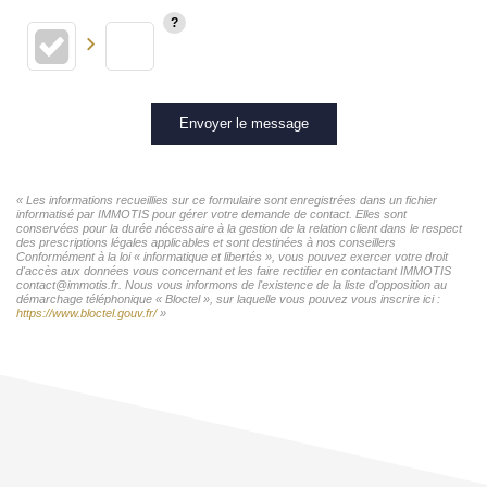
Envoyer le message
« Les informations recueillies sur ce formulaire sont enregistrées dans un fichier
informatisé par IMMOTIS pour gérer votre demande de contact. Elles sont
conservées pour la durée nécessaire à la gestion de la relation client dans le respect
des prescriptions légales applicables et sont destinées à nos conseillers
Conformément à la loi « informatique et libertés », vous pouvez exercer votre droit
d'accès aux données vous concernant et les faire rectifier en contactant IMMOTIS
contact@immotis.fr. Nous vous informons de l'existence de la liste d'opposition au
démarchage téléphonique « Bloctel », sur laquelle vous pouvez vous inscrire ici :
https://www.bloctel.gouv.fr/
»