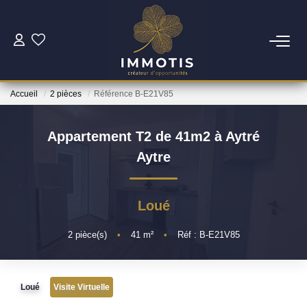
ESTIMER
Accueil
2 pièces
Référence B-E21V85
Estimer Mon Bien
Nos Services
Appartement T2 de 41m2 à Aytré
Aytre
ACHETER
Loué
Nos Biens
Nos Services
2
pièce(s)
•
41
m²
•
Réf : B-E21V85
INVESTIR
Loué
Visite Virtuelle