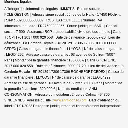
Mentions légales
Affichage des informations légales : IMMOTIS | Raison sociale : IMMOTIS
POLE GESTION | Adresse siège social : 55 rue de la Halle - 17450 FOURAS
| Siret : 50938386500037 | RCS : LA ROCHELLE | Numero TVA
Intracommunautaire : FR27509383865 | Forme juridique : SARL | Capital
social : 7 500 | Assurance RCP : responsabilité civile professionnelle |
Carte
T : CPI 1701 2017 000 020 558 | Date de délivrance : 2000-07-20 | Lieu de
délivrance : La Corderie Royale - BP 20129 17306 17306 ROCHEFORT
CEDEX | Caisse de garantie financière : LLYODS. | N° de caisse de garantie
: LEGI04292 | Adresse caisse de garantie : 63 avenue de Suffren 75007
Paris | Montant de la garantie financière : 150 000 € | Carte G : CPI 1701
2017 000 020 558 | Date de délivrance : 2000-07-20 | Lieu de délivrance : La
Corderie Royale - BP 20129 17306 17306 ROCHEFORT CEDEX | Caisse de
garantie financière : LLYODS | N° de caisse de garantie : LEGI04292 |
Adresse caisse de garantie : 63 avenue de Suffren 75007 Paris | Montant de
la garantie financière : 320 000 € | Nom du médiateur : ANM
CONSOMMATION | Adresse du médiateur : 2 rue de Colmar - 94300
VINCENNES | Adresse du site :
www.anm-conso.com
| Date d'obtention du
label : 01/01/2023
Entreprise juridiquement et financièrement indépendante