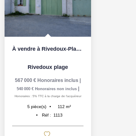
À vendre à Rivedoux-Plage, sur l'île de Ré
Rivedoux plage
567 000 €
Honoraires inclus
|
|
540 000 €
Honoraires non inclus
Honoraires : 5% TTC à la charge de l'acquéreur
112
m²
5
pièce(s)
Réf :
1113