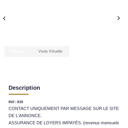
Nos Opportunités D'investissement
Vos Objectifs
Notre Expertise
Votre Étude Patrimoniale Personnalisée
LOUER
Photos
Visite Virtuelle
Nos Biens
Notre Service Location
Guide Du Propriétaire Bailleur
Description
LA GESTION LOCATIVE
Réf : 830
CONTACT UNIQUEMENT PAR MESSAGE SUR LE SITE
AGENCES
DE L'ANNONCE.
ASSURANCE DE LOYERS IMPAYÉS. (revenus mensuels
Qui Sommes Nous