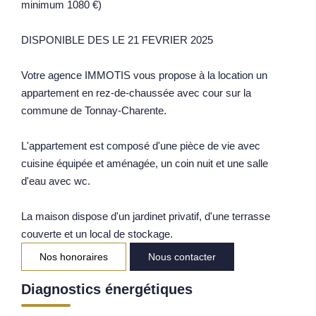
minimum 1080 €)
Notre Équipe
DISPONIBLE DES LE 21 FEVRIER 2025
Parrainage
Nos Actualités
Votre agence IMMOTIS vous propose à la location un
Avis Clients
appartement en rez-de-chaussée avec cour sur la
commune de Tonnay-Charente.
EXTRANET
L'appartement est composé d'une pièce de vie avec
cuisine équipée et aménagée, un coin nuit et une salle
d'eau avec wc.
La maison dispose d'un jardinet privatif, d'une terrasse
couverte et un local de stockage.
Nos honoraires
Nous contacter
Diagnostics énergétiques