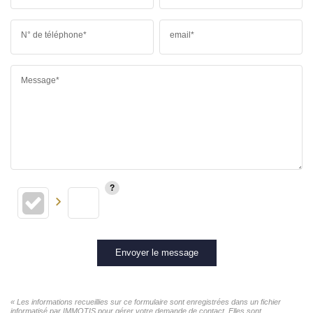
N° de téléphone*
email*
Message*
Envoyer le message
« Les informations recueillies sur ce formulaire sont enregistrées dans un fichier
informatisé par IMMOTIS pour gérer votre demande de contact. Elles sont