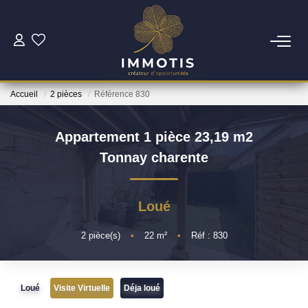
ESTIMER
Accueil
2 pièces
Référence 830
Estimer Mon Bien
Nos Services
Appartement 1 pièce 23,19 m2
Tonnay charente
ACHETER
Loué
Nos Biens
Nos Services
2
pièce(s)
•
22
m²
•
Réf : 830
INVESTIR
Loué
Visite Virtuelle
Déja loué