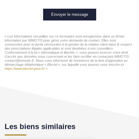
Envoyer le message
« Les informations recueillies sur ce formulaire sont enregistrées dans un fichier
informatisé par IMMOTIS pour gérer votre demande de contact. Elles sont
conservées pour la durée nécessaire à la gestion de la relation client dans le respect
des prescriptions légales applicables et sont destinées à nos conseillers
Conformément à la loi « informatique et libertés », vous pouvez exercer votre droit
d'accès aux données vous concernant et les faire rectifier en contactant IMMOTIS
contact@immotis.fr. Nous vous informons de l'existence de la liste d'opposition au
démarchage téléphonique « Bloctel », sur laquelle vous pouvez vous inscrire ici :
https://www.bloctel.gouv.fr/
»
Les biens similaires