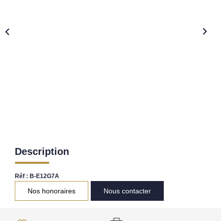
Nos Opportunités D'investissement
Vos Objectifs
Notre Expertise
Votre Étude Patrimoniale Personnalisée
LOUER
Nos Biens
Notre Service Location
Guide Du Propriétaire Bailleur
Description
LA GESTION LOCATIVE
Réf : B-E12G7A
Nos honoraires
Nous contacter
AGENCES
Qui Sommes Nous