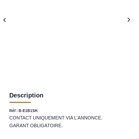
Nos Opportunités D'investissement
Vos Objectifs
Notre Expertise
Votre Étude Patrimoniale Personnalisée
LOUER
Nos Biens
Notre Service Location
Guide Du Propriétaire Bailleur
Description
LA GESTION LOCATIVE
Réf : B-E1B1SH
CONTACT UNIQUEMENT VIA L'ANNONCE.
AGENCES
GARANT OBLIGATOIRE.
Qui Sommes Nous