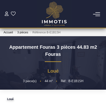
ESTIMER
Accueil
3 pièces
Référence B-E1B1SH
Estimer Mon Bien
Nos Services
Appartement Fouras 3 pièces 44.83 m2
Fouras
ACHETER
Loué
Nos Biens
Nos Services
3
pièce(s)
•
44
m²
•
Réf : B-E1B1SH
INVESTIR
Loué