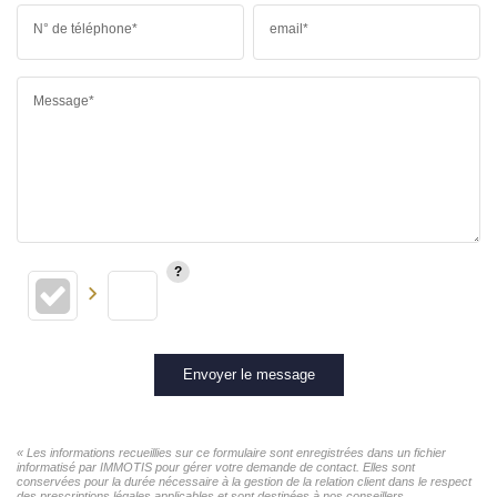
N° de téléphone*
email*
Message*
Envoyer le message
« Les informations recueillies sur ce formulaire sont enregistrées dans un fichier
informatisé par IMMOTIS pour gérer votre demande de contact. Elles sont
conservées pour la durée nécessaire à la gestion de la relation client dans le respect
des prescriptions légales applicables et sont destinées à nos conseillers