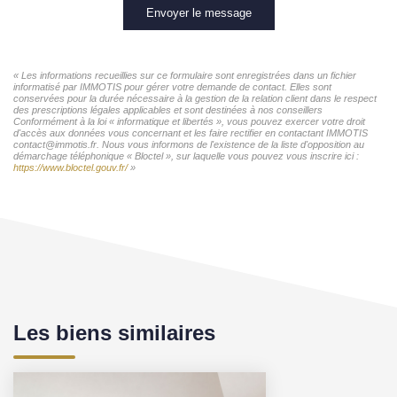
Envoyer le message
« Les informations recueillies sur ce formulaire sont enregistrées dans un fichier
informatisé par IMMOTIS pour gérer votre demande de contact. Elles sont
conservées pour la durée nécessaire à la gestion de la relation client dans le respect
des prescriptions légales applicables et sont destinées à nos conseillers
Conformément à la loi « informatique et libertés », vous pouvez exercer votre droit
d'accès aux données vous concernant et les faire rectifier en contactant IMMOTIS
contact@immotis.fr. Nous vous informons de l'existence de la liste d'opposition au
démarchage téléphonique « Bloctel », sur laquelle vous pouvez vous inscrire ici :
https://www.bloctel.gouv.fr/
»
Les biens similaires