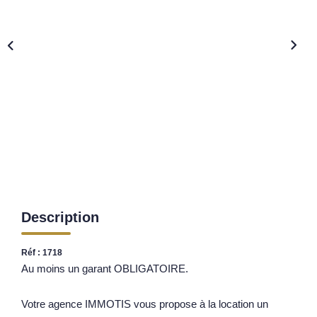
Nos Opportunités D'investissement
Vos Objectifs
Notre Expertise
Votre Étude Patrimoniale Personnalisée
LOUER
Nos Biens
Notre Service Location
Guide Du Propriétaire Bailleur
Description
LA GESTION LOCATIVE
Réf : 1718
Au moins un garant OBLIGATOIRE.
AGENCES
Votre agence IMMOTIS vous propose à la location un
Qui Sommes Nous