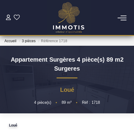
ESTIMER
Accueil
3 pièces
Référence 1718
Estimer Mon Bien
Nos Services
Appartement Surgères 4 pièce(s) 89 m2
Surgeres
ACHETER
Loué
Nos Biens
Nos Services
4
pièce(s)
•
89
m²
•
Réf : 1718
INVESTIR
Loué