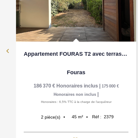
Appartement FOURAS T2 avec terrasse et jardin
Fouras
186 370 €
Honoraires inclus
|
175 000 €
|
Honoraires non inclus
Honoraires : 6,5% TTC à la charge de l'acquéreur
45
m²
Réf :
2379
2
pièce(s)