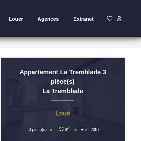
Louer
Agences
Extranet
Appartement La Tremblade 3
pièce(s)
La Tremblade
Loué
55
m²
3
pièce(s)
Réf :
2097