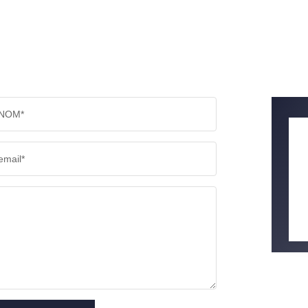
NOM*
email*