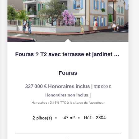
Fouras ? T2 avec terrasse et jardinet privatif
Fouras
327 000 €
Honoraires inclus
|
310 000 €
|
Honoraires non inclus
Honoraires : 5,48% TTC à la charge de l'acquéreur
47
m²
Réf :
2304
2
pièce(s)