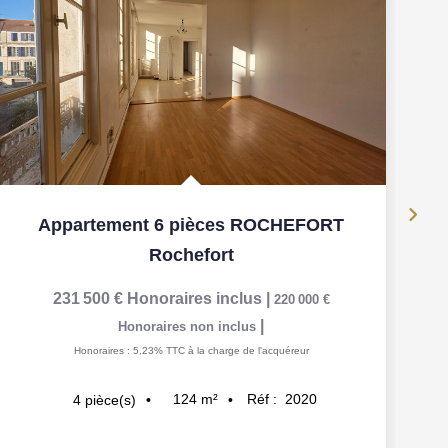
Appartement 6 pièces ROCHEFORT
Rochefort
231 500 €
Honoraires inclus
|
220 000 €
|
Honoraires non inclus
Honoraires : 5,23% TTC à la charge de l'acquéreur
124
m²
Réf :
2020
4
pièce(s)