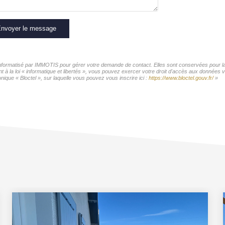
nvoyer le message
 informatisé par IMMOTIS pour gérer votre demande de contact. Elles sont conservées pour la 
t à la loi « informatique et libertés », vous pouvez exercer votre droit d'accès aux données 
ique « Bloctel », sur laquelle vous pouvez vous inscrire ici :
https://www.bloctel.gouv.fr/
»