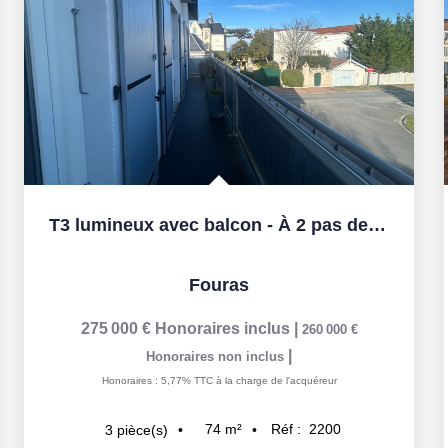
T3 lumineux avec balcon - À 2 pas de la plage - Petite...
Fouras
275 000 €
Honoraires inclus
|
260 000 €
|
Honoraires non inclus
Honoraires : 5,77% TTC à la charge de l'acquéreur
74
m²
Réf :
2200
3
pièce(s)