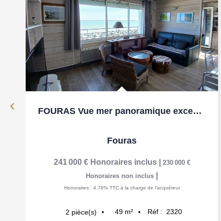
FOURAS Vue mer panoramique exceptionnelle !
Fouras
241 000 €
Honoraires inclus
|
230 000 €
|
Honoraires non inclus
Honoraires : 4,78% TTC à la charge de l'acquéreur
49
m²
Réf :
2320
2
pièce(s)