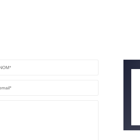
NOM*
email*