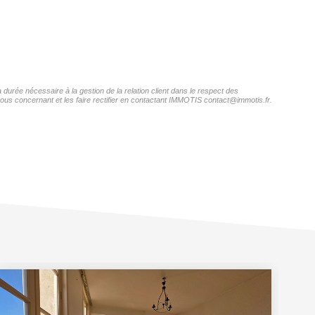
durée nécessaire à la gestion de la relation client dans le respect des
vous concernant et les faire rectifier en contactant IMMOTIS contact@immotis.fr.
Ex