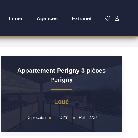
Louer
Agences
Extranet
Appartement Perigny 3 pièces
Perigny
Loué
73
m²
3
pièce(s)
Réf :
2237