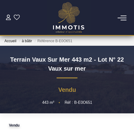
ESTIMER
Accueil
à bâtir
Référence B-E0O651
Estimer Mon Bien
Nos Services
Terrain Vaux Sur Mer 443 m2 - Lot N° 22
Vaux sur mer
ACHETER
Vendu
Nos Biens
Nos Services
443
m²
•
Réf : B-E0O651
INVESTIR
Vendu