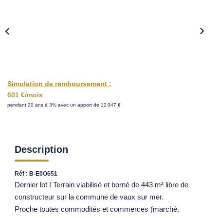
Nos Opportunités D'investissement
Vos Objectifs
Notre Expertise
Votre Étude Patrimoniale Personnalisée
Simulation de remboursement :
LOUER
601 €/mois
pendant 20 ans à 3% avec un apport de 12 047 €
Nos Biens
Notre Service Location
Guide Du Propriétaire Bailleur
Description
LA GESTION LOCATIVE
Réf : B-E0O651
Dernier lot ! Terrain viabilisé et borné de 443 m² libre de
AGENCES
constructeur sur la commune de vaux sur mer.
Proche toutes commodités et commerces (marché,
Qui Sommes Nous