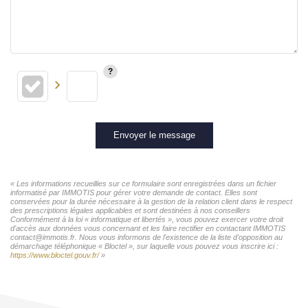
Envoyer le message
« Les informations recueillies sur ce formulaire sont enregistrées dans un fichier
informatisé par IMMOTIS pour gérer votre demande de contact. Elles sont
conservées pour la durée nécessaire à la gestion de la relation client dans le respect
des prescriptions légales applicables et sont destinées à nos conseillers
Conformément à la loi « informatique et libertés », vous pouvez exercer votre droit
d'accès aux données vous concernant et les faire rectifier en contactant IMMOTIS
contact@immotis.fr. Nous vous informons de l'existence de la liste d'opposition au
démarchage téléphonique « Bloctel », sur laquelle vous pouvez vous inscrire ici :
https://www.bloctel.gouv.fr/
»