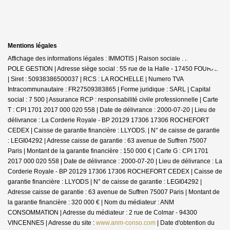
Mentions légales
Affichage des informations légales : IMMOTIS | Raison sociale : IMMOTIS
POLE GESTION | Adresse siège social : 55 rue de la Halle - 17450 FOURAS
| Siret : 50938386500037 | RCS : LA ROCHELLE | Numero TVA
Intracommunautaire : FR27509383865 | Forme juridique : SARL | Capital
social : 7 500 | Assurance RCP : responsabilité civile professionnelle |
Carte
T : CPI 1701 2017 000 020 558 | Date de délivrance : 2000-07-20 | Lieu de
délivrance : La Corderie Royale - BP 20129 17306 17306 ROCHEFORT
CEDEX | Caisse de garantie financière : LLYODS. | N° de caisse de garantie
: LEGI04292 | Adresse caisse de garantie : 63 avenue de Suffren 75007
Paris | Montant de la garantie financière : 150 000 € | Carte G : CPI 1701
2017 000 020 558 | Date de délivrance : 2000-07-20 | Lieu de délivrance : La
Corderie Royale - BP 20129 17306 17306 ROCHEFORT CEDEX | Caisse de
garantie financière : LLYODS | N° de caisse de garantie : LEGI04292 |
Adresse caisse de garantie : 63 avenue de Suffren 75007 Paris | Montant de
la garantie financière : 320 000 € | Nom du médiateur : ANM
CONSOMMATION | Adresse du médiateur : 2 rue de Colmar - 94300
VINCENNES | Adresse du site :
www.anm-conso.com
| Date d'obtention du