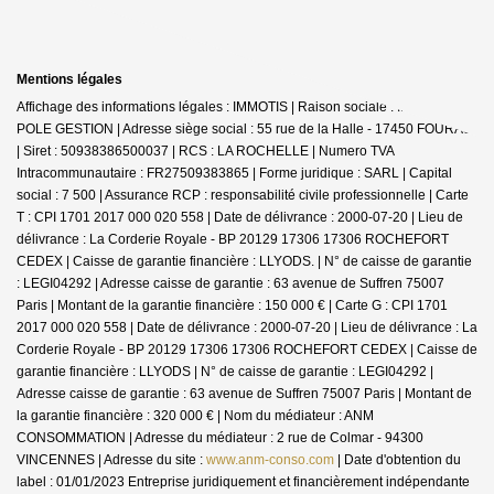
Mentions légales
Affichage des informations légales : IMMOTIS | Raison sociale : IMMOTIS
POLE GESTION | Adresse siège social : 55 rue de la Halle - 17450 FOURAS
| Siret : 50938386500037 | RCS : LA ROCHELLE | Numero TVA
Intracommunautaire : FR27509383865 | Forme juridique : SARL | Capital
social : 7 500 | Assurance RCP : responsabilité civile professionnelle |
Carte
T : CPI 1701 2017 000 020 558 | Date de délivrance : 2000-07-20 | Lieu de
délivrance : La Corderie Royale - BP 20129 17306 17306 ROCHEFORT
CEDEX | Caisse de garantie financière : LLYODS. | N° de caisse de garantie
: LEGI04292 | Adresse caisse de garantie : 63 avenue de Suffren 75007
Paris | Montant de la garantie financière : 150 000 € | Carte G : CPI 1701
2017 000 020 558 | Date de délivrance : 2000-07-20 | Lieu de délivrance : La
Corderie Royale - BP 20129 17306 17306 ROCHEFORT CEDEX | Caisse de
garantie financière : LLYODS | N° de caisse de garantie : LEGI04292 |
Adresse caisse de garantie : 63 avenue de Suffren 75007 Paris | Montant de
la garantie financière : 320 000 € | Nom du médiateur : ANM
CONSOMMATION | Adresse du médiateur : 2 rue de Colmar - 94300
VINCENNES | Adresse du site :
www.anm-conso.com
| Date d'obtention du
label : 01/01/2023
Entreprise juridiquement et financièrement indépendante