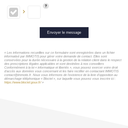
Envoyer le message
« Les informations recueillies sur ce formulaire sont enregistrées dans un fichier
informatisé par IMMOTIS pour gérer votre demande de contact. Elles sont
conservées pour la durée nécessaire à la gestion de la relation client dans le respect
des prescriptions légales applicables et sont destinées à nos conseillers
Conformément à la loi « informatique et libertés », vous pouvez exercer votre droit
d'accès aux données vous concernant et les faire rectifier en contactant IMMOTIS
contact@immotis.fr. Nous vous informons de l'existence de la liste d'opposition au
démarchage téléphonique « Bloctel », sur laquelle vous pouvez vous inscrire ici :
https://www.bloctel.gouv.fr/
»