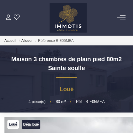
ESTIMER
Accueil
A louer
Référence B-E05MEA
Estimer Mon Bien
Nos Services
Maison 3 chambres de plain pied 80m2
Sainte soulle
ACHETER
Nos Biens
Loué
Nos Services
4
pièce(s)
•
80
m²
•
Réf : B-E05MEA
INVESTIR
Loué
Déja loué
Nos Opportunités D'investissement