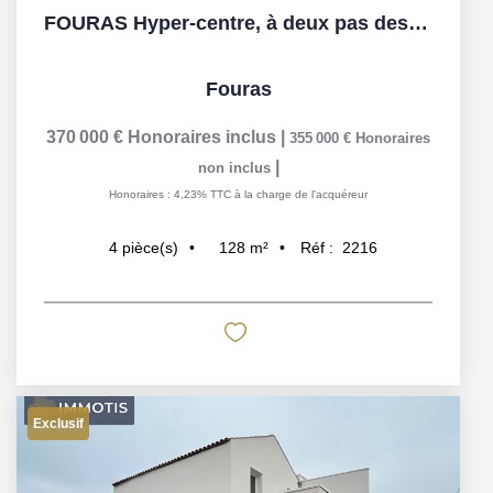
FOURAS Hyper-centre, à deux pas des plages et des Halles
Fouras
370 000 €
Honoraires inclus
|
355 000 €
Honoraires
|
non inclus
Honoraires : 4,23% TTC à la charge de l'acquéreur
128
m²
Réf :
2216
4
pièce(s)
Exclusif