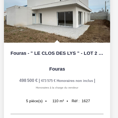
Fouras - " LE CLOS DES LYS " - LOT 2 - T5
Fouras
498 500 €
|
|
473 575 €
Honoraires non inclus
Honoraires à la charge du vendeur
110
m²
Réf :
1627
5
pièce(s)