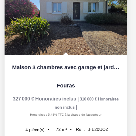
Maison 3 chambres avec garage et jardin à Fouras
Fouras
327 000 €
Honoraires inclus
|
310 000 €
Honoraires
|
non inclus
Honoraires : 5,48% TTC à la charge de l'acquéreur
72
m²
Réf :
B-E20UOZ
4
pièce(s)