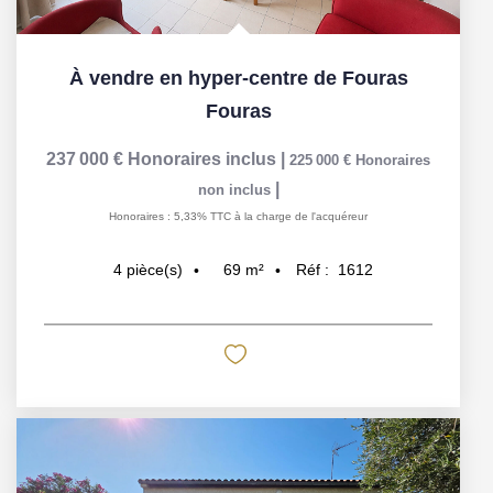
À vendre en hyper-centre de Fouras
Fouras
237 000 €
Honoraires inclus
|
225 000 €
Honoraires
|
non inclus
Honoraires : 5,33% TTC à la charge de l'acquéreur
69
m²
Réf :
1612
4
pièce(s)