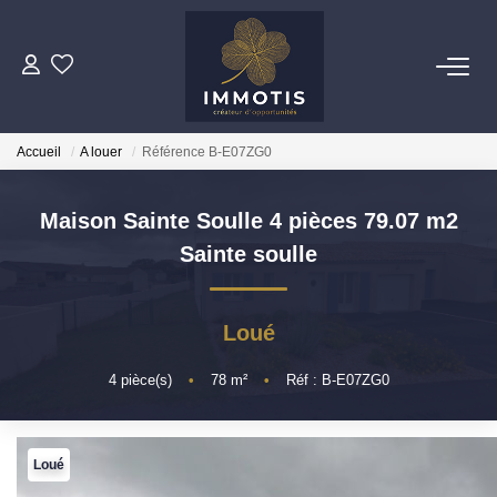
ESTIMER
Accueil
A louer
Référence B-E07ZG0
Estimer Mon Bien
Nos Services
Maison Sainte Soulle 4 pièces 79.07 m2
Sainte soulle
ACHETER
Nos Biens
Loué
Nos Services
4
pièce(s)
•
78
m²
•
Réf : B-E07ZG0
INVESTIR
Loué
Nos Opportunités D'investissement