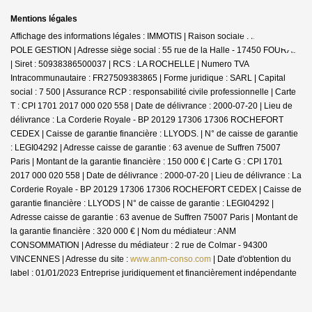
Mentions légales
Affichage des informations légales : IMMOTIS | Raison sociale : IMMOTIS
POLE GESTION | Adresse siège social : 55 rue de la Halle - 17450 FOURAS
| Siret : 50938386500037 | RCS : LA ROCHELLE | Numero TVA
Intracommunautaire : FR27509383865 | Forme juridique : SARL | Capital
social : 7 500 | Assurance RCP : responsabilité civile professionnelle |
Carte
T : CPI 1701 2017 000 020 558 | Date de délivrance : 2000-07-20 | Lieu de
délivrance : La Corderie Royale - BP 20129 17306 17306 ROCHEFORT
CEDEX | Caisse de garantie financière : LLYODS. | N° de caisse de garantie
: LEGI04292 | Adresse caisse de garantie : 63 avenue de Suffren 75007
Paris | Montant de la garantie financière : 150 000 € | Carte G : CPI 1701
2017 000 020 558 | Date de délivrance : 2000-07-20 | Lieu de délivrance : La
Corderie Royale - BP 20129 17306 17306 ROCHEFORT CEDEX | Caisse de
garantie financière : LLYODS | N° de caisse de garantie : LEGI04292 |
Adresse caisse de garantie : 63 avenue de Suffren 75007 Paris | Montant de
la garantie financière : 320 000 € | Nom du médiateur : ANM
CONSOMMATION | Adresse du médiateur : 2 rue de Colmar - 94300
VINCENNES | Adresse du site :
www.anm-conso.com
| Date d'obtention du
label : 01/01/2023
Entreprise juridiquement et financièrement indépendante