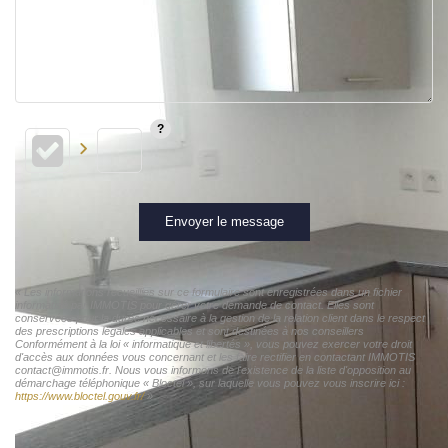
Envoyer le message
« Les informations recueillies sur ce formulaire sont enregistrées dans un fichier
informatisé par IMMOTIS pour gérer votre demande de contact. Elles sont
conservées pour la durée nécessaire à la gestion de la relation client dans le respect
des prescriptions légales applicables et sont destinées à nos conseillers
Conformément à la loi « informatique et libertés », vous pouvez exercer votre droit
d'accès aux données vous concernant et les faire rectifier en contactant IMMOTIS
contact@immotis.fr. Nous vous informons de l'existence de la liste d'opposition au
démarchage téléphonique « Bloctel », sur laquelle vous pouvez vous inscrire ici :
https://www.bloctel.gouv.fr/
»