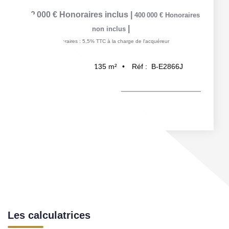
422 000 €
Honoraires inclus
|
400 000 €
Honoraires
|
non inclus
Honoraires : 5,5% TTC à la charge de l'acquéreur
135
m²
Réf :
B-E2866J
7
pièce(s)
Les calculatrices