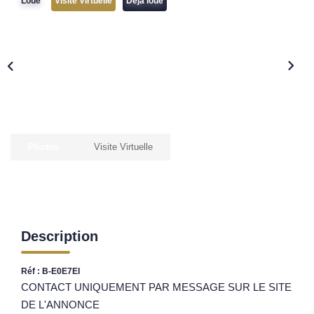
Loué
Visite Virtuelle
Déja loué
Nos Opportunités D'investissement
Vos Objectifs
Notre Expertise
Votre Étude Patrimoniale Personnalisée
LOUER
Photos
Visite Virtuelle
Nos Biens
Notre Service Location
Guide Du Propriétaire Bailleur
LA GESTION LOCATIVE
Description
Réf : B-E0E7EI
AGENCES
CONTACT UNIQUEMENT PAR MESSAGE SUR LE SITE
DE L'ANNONCE
Qui Sommes Nous