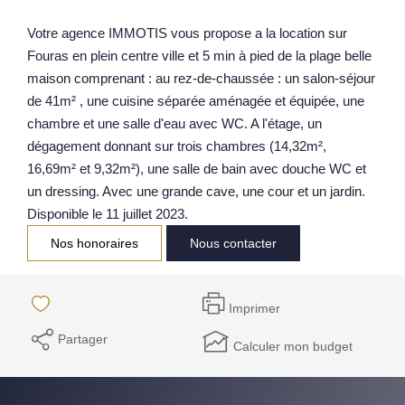
Notre Équipe
Votre agence IMMOTIS vous propose a la location sur
Fouras en plein centre ville et 5 min à pied de la plage belle
Parrainage
maison comprenant : au rez-de-chaussée : un salon-séjour
Nos Actualités
de 41m² , une cuisine séparée aménagée et équipée, une
Avis Clients
chambre et une salle d'eau avec WC. A l'étage, un
dégagement donnant sur trois chambres (14,32m²,
16,69m² et 9,32m²), une salle de bain avec douche WC et
EXTRANET
un dressing. Avec une grande cave, une cour et un jardin.
Disponible le 11 juillet 2023.
Nos honoraires
Nous contacter
Imprimer
Partager
Calculer mon budget