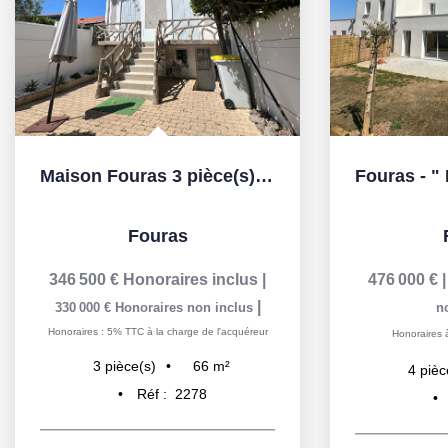
Maison Fouras 3 pièce(s) 66 m2
Fouras
346 500 €
Honoraires inclus
|
476 000 €
|
330 000 €
Honoraires non inclus
n
Honoraires : 5% TTC à la charge de l'acquéreur
Honoraires 
66
m²
3
pièce(s)
4
pièc
Réf :
2278