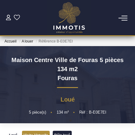
ESTIMER
Accueil
A louer
Référence B-E0E7EI
Estimer Mon Bien
Nos Services
Maison Centre Ville de Fouras 5 pièces
134 m2
ACHETER
Fouras
Nos Biens
Loué
Nos Services
5
pièce(s)
•
134
m²
•
Réf : B-E0E7EI
INVESTIR