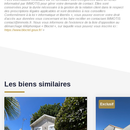
informatisé par IMMOTIS pour gérer votre demande de contact. Elles sont
conservées pour la durée nécessaire à la gestion de la relation client dans le respect
des prescriptions légales applicables et sont destinées à nos conseillers
Conformément à la loi « informatique et libertés », vous pouvez exercer votre droit
d'accès aux données vous concernant et les faire rectifier en contactant IMMOTIS
contact@immotis.fr. Nous vous informons de l'existence de la liste d'opposition au
démarchage téléphonique « Bloctel », sur laquelle vous pouvez vous inscrire ici :
https://www.bloctel.gouv.fr/
»
Les biens similaires
Exclusif