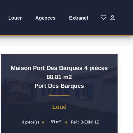
Louer
Agences
Extranet
Maison Port Des Barques 4 pièces
88.81 m2
Port Des Barques
Loué
89
m²
4
pièce(s)
Réf :
B-E0NH1Z