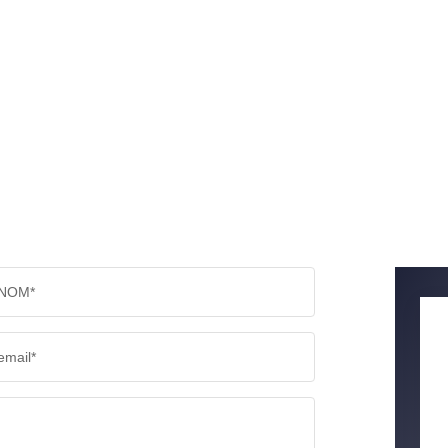
NOM*
email*