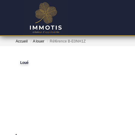
Accueil
A louer
Référence B-E0NH1Z
Loué