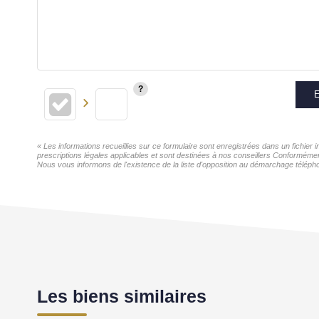
E
« Les informations recueillies sur ce formulaire sont enregistrées dans un fichier
prescriptions légales applicables et sont destinées à nos conseillers Conformémen
Nous vous informons de l'existence de la liste d'opposition au démarchage téléphon
Les biens similaires