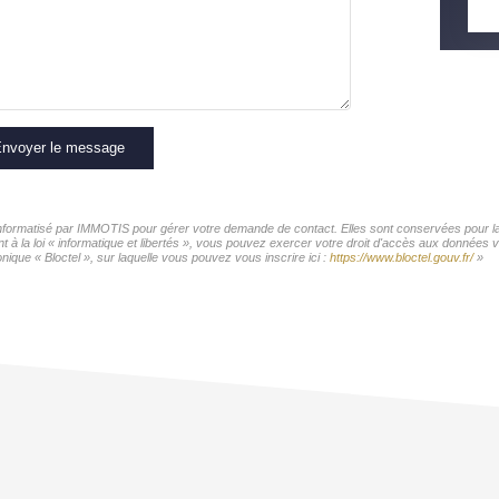
nvoyer le message
 informatisé par IMMOTIS pour gérer votre demande de contact. Elles sont conservées pour la 
t à la loi « informatique et libertés », vous pouvez exercer votre droit d'accès aux données 
ique « Bloctel », sur laquelle vous pouvez vous inscrire ici :
https://www.bloctel.gouv.fr/
»