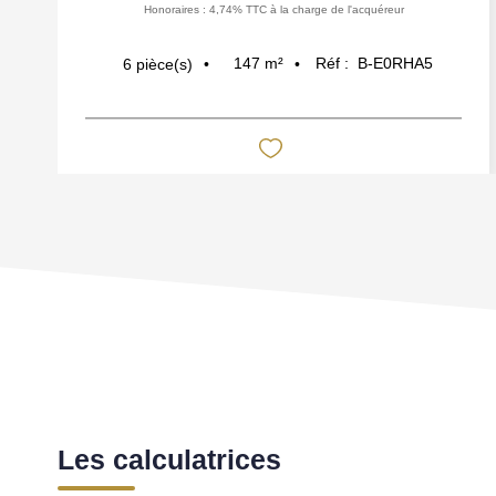
Honoraires : 4,74% TTC à la charge de l'acquéreur
147
m²
Réf :
B-E0RHA5
6
pièce(s)
Les calculatrices