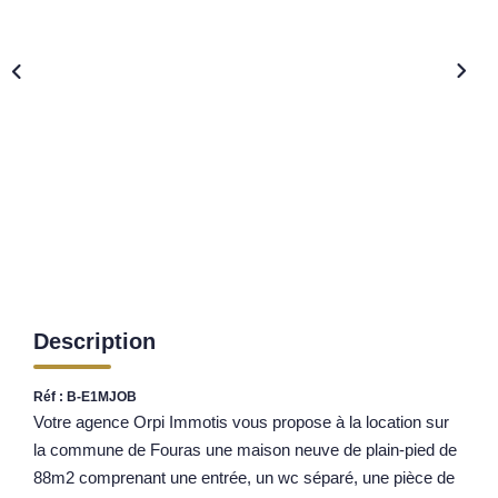
Nos Opportunités D'investissement
Vos Objectifs
Notre Expertise
Votre Étude Patrimoniale Personnalisée
LOUER
Nos Biens
Notre Service Location
Guide Du Propriétaire Bailleur
Description
LA GESTION LOCATIVE
Réf : B-E1MJOB
Votre agence Orpi Immotis vous propose à la location sur
AGENCES
la commune de Fouras une maison neuve de plain-pied de
88m2 comprenant une entrée, un wc séparé, une pièce de
Qui Sommes Nous