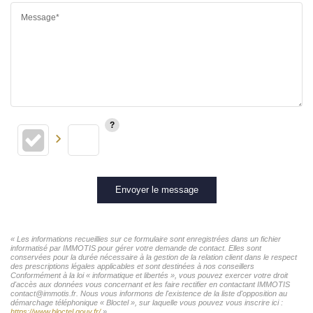
Message*
Envoyer le message
« Les informations recueillies sur ce formulaire sont enregistrées dans un fichier
informatisé par IMMOTIS pour gérer votre demande de contact. Elles sont
conservées pour la durée nécessaire à la gestion de la relation client dans le respect
des prescriptions légales applicables et sont destinées à nos conseillers
Conformément à la loi « informatique et libertés », vous pouvez exercer votre droit
d'accès aux données vous concernant et les faire rectifier en contactant IMMOTIS
contact@immotis.fr. Nous vous informons de l'existence de la liste d'opposition au
démarchage téléphonique « Bloctel », sur laquelle vous pouvez vous inscrire ici :
https://www.bloctel.gouv.fr/
»