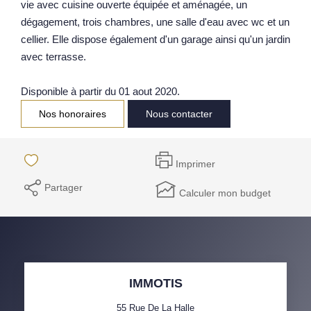
vie avec cuisine ouverte équipée et aménagée, un
Notre Équipe
dégagement, trois chambres, une salle d'eau avec wc et un
cellier. Elle dispose également d'un garage ainsi qu'un jardin
Parrainage
avec terrasse.
Nos Actualités
Avis Clients
Disponible à partir du 01 aout 2020.
Nos honoraires
Nous contacter
EXTRANET
Imprimer
Partager
Calculer mon budget
IMMOTIS
55 Rue De La Halle