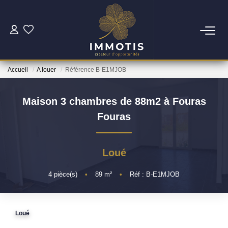
ESTIMER
Accueil
A louer
Référence B-E1MJOB
Estimer Mon Bien
Nos Services
Maison 3 chambres de 88m2 à Fouras
Fouras
ACHETER
Loué
Nos Biens
Nos Services
4
pièce(s)
•
89
m²
•
Réf : B-E1MJOB
INVESTIR
Loué