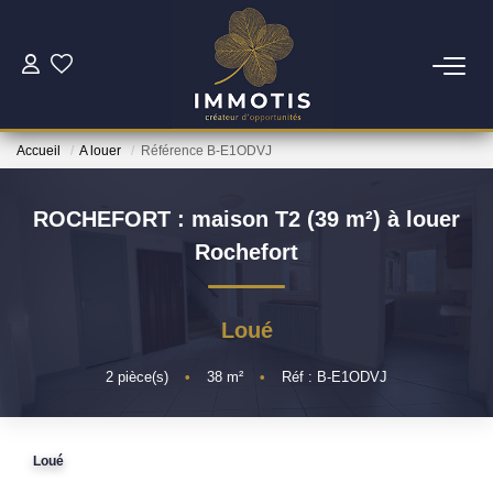
ESTIMER
Accueil
A louer
Référence B-E1ODVJ
Estimer Mon Bien
Nos Services
ROCHEFORT : maison T2 (39 m²) à louer
Rochefort
ACHETER
Loué
Nos Biens
Nos Services
2
pièce(s)
•
38
m²
•
Réf : B-E1ODVJ
INVESTIR
Loué