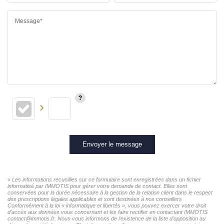
Message*
Envoyer le message
« Les informations recueillies sur ce formulaire sont enregistrées dans un fichier
informatisé par IMMOTIS pour gérer votre demande de contact. Elles sont
conservées pour la durée nécessaire à la gestion de la relation client dans le respect
des prescriptions légales applicables et sont destinées à nos conseillers
Conformément à la loi « informatique et libertés », vous pouvez exercer votre droit
d'accès aux données vous concernant et les faire rectifier en contactant IMMOTIS
contact@immotis.fr. Nous vous informons de l'existence de la liste d'opposition au