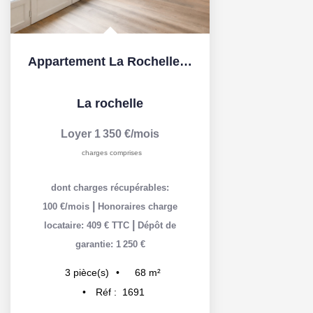
Appartement La Rochelle 3 pièce(s) 68.10 m2
La rochelle
Loyer 1 350 €/mois
charges comprises
dont charges récupérables:
|
100 €/mois
Honoraires charge
|
locataire: 409 € TTC
Dépôt de
garantie: 1 250 €
68
m²
3
pièce(s)
Réf :
1691