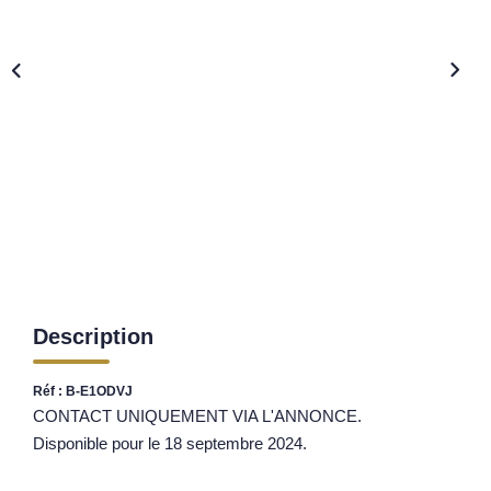
Nos Opportunités D'investissement
Vos Objectifs
Notre Expertise
Votre Étude Patrimoniale Personnalisée
LOUER
Nos Biens
Notre Service Location
Guide Du Propriétaire Bailleur
Description
LA GESTION LOCATIVE
Réf : B-E1ODVJ
CONTACT UNIQUEMENT VIA L'ANNONCE.
AGENCES
Disponible pour le 18 septembre 2024.
Qui Sommes Nous