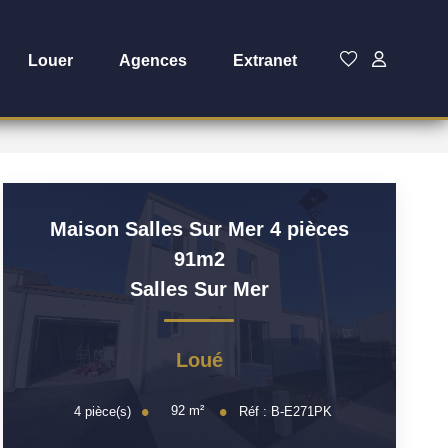
Louer
Agences
Extranet
Maison Salles Sur Mer 4 pièces
91m2
Salles Sur Mer
Loué
92
m²
4
pièce(s)
Réf :
B-E271PK