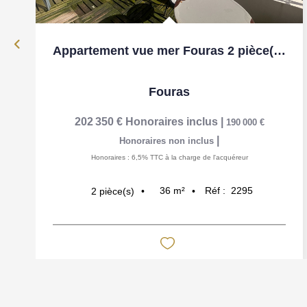
Appartement vue mer Fouras 2 pièce(s) 36 m2
Fouras
202 350 €
Honoraires inclus
|
190 000 €
|
Honoraires non inclus
Honoraires : 6,5% TTC à la charge de l'acquéreur
36
m²
Réf :
2295
2
pièce(s)