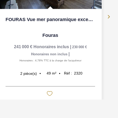
FOURAS Vue mer panoramique exceptionnelle !
Fouras
241 000 €
Honoraires inclus
|
230 000 €
|
Honoraires non inclus
Honoraires : 4,78% TTC à la charge de l'acquéreur
49
m²
Réf :
2320
2
pièce(s)