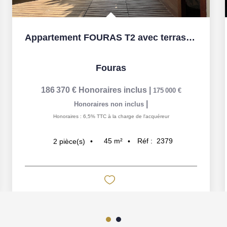
Appartement FOURAS T2 avec terrasse et jardin
Fouras
186 370 €
Honoraires inclus
|
175 000 €
|
Honoraires non inclus
Honoraires : 6,5% TTC à la charge de l'acquéreur
45
m²
Réf :
2379
2
pièce(s)