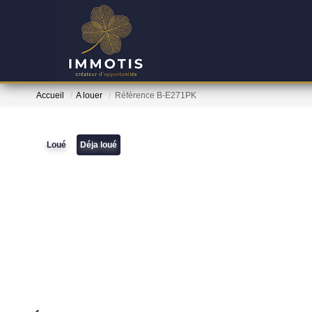
Accueil
A louer
Référence B-E271PK
Loué
Déja loué