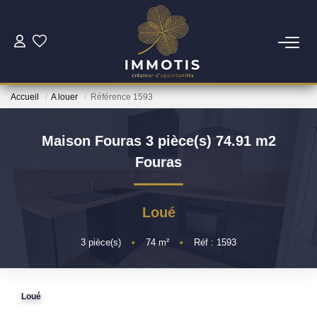
ESTIMER
Accueil
A louer
Référence 1593
Estimer Mon Bien
Nos Services
Maison Fouras 3 pièce(s) 74.91 m2
Fouras
ACHETER
Loué
Nos Biens
Nos Services
3
pièce(s)
•
74
m²
•
Réf : 1593
INVESTIR
Loué