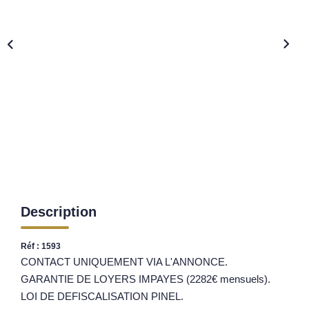
Nos Opportunités D'investissement
Vos Objectifs
Notre Expertise
Votre Étude Patrimoniale Personnalisée
LOUER
Nos Biens
Notre Service Location
Guide Du Propriétaire Bailleur
Description
LA GESTION LOCATIVE
Réf : 1593
CONTACT UNIQUEMENT VIA L'ANNONCE.
AGENCES
GARANTIE DE LOYERS IMPAYES (2282€ mensuels).
LOI DE DEFISCALISATION PINEL.
Qui Sommes Nous