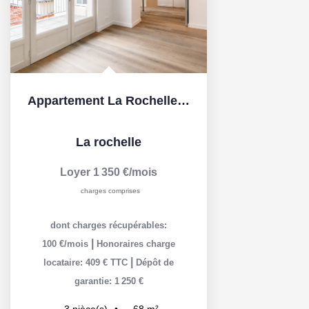
Appartement La Rochelle 3 pièce(s) 68.10 m2
La rochelle
Loyer 1 350 €/mois
charges comprises
dont charges récupérables:
|
100 €/mois
Honoraires charge
|
locataire: 409 € TTC
Dépôt de
garantie: 1 250 €
68
m²