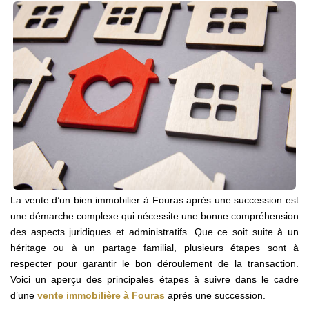
Vos Objectifs
Notre Expertise
Votre Étude Patrimoniale Personnalisée
LOUER
Nos Biens
Notre Service Location
Guide Du Propriétaire Bailleur
La vente d’un bien immobilier à Fouras après une succession est
LA GESTION LOCATIVE
une démarche complexe qui nécessite une bonne compréhension
des aspects juridiques et administratifs. Que ce soit suite à un
héritage ou à un partage familial, plusieurs étapes sont à
AGENCES
respecter pour garantir le bon déroulement de la transaction.
Voici un aperçu des principales étapes à suivre dans le cadre
Qui Sommes Nous
d’une
vente immobilière à Fouras
après une succession.
Notre Équipe