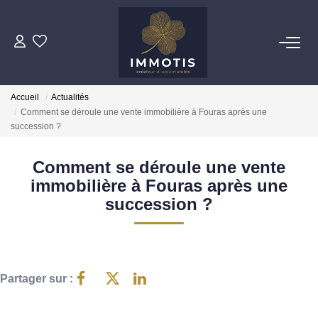
ESTIMER
Accueil
Actualités
Estimer Mon Bien
Comment se déroule une vente immobilière à Fouras après une
Nos Services
succession ?
Comment se déroule une vente
ACHETER
immobilière à Fouras après une
succession ?
Nos Biens
Nos Services
INVESTIR
Partager sur :
Nos Opportunités D'investissement