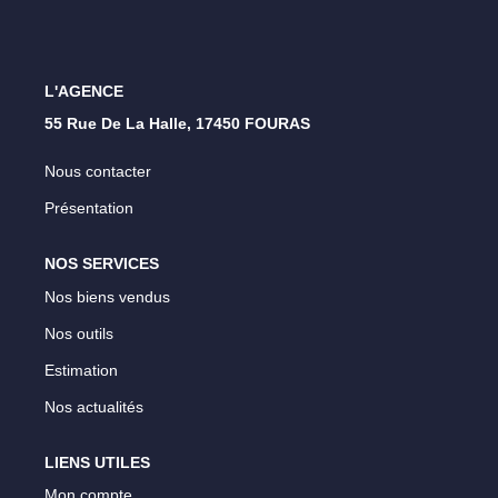
Nos Opportunités D'investissement
Vos Objectifs
Notre Expertise
L'AGENCE
Votre Étude Patrimoniale Personnalisée
55 Rue De La Halle, 17450 FOURAS
Nous contacter
LOUER
Présentation
Nos Biens
NOS SERVICES
Notre Service Location
Nos biens vendus
Guide Du Propriétaire Bailleur
Nos outils
LA GESTION LOCATIVE
Estimation
Nos actualités
AGENCES
LIENS UTILES
Qui Sommes Nous
Mon compte