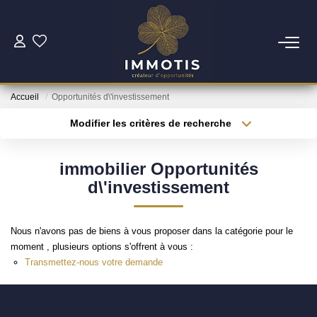
ESTIMER
Accueil
Opportunités d\'investissement
Estimer Mon Bien
Modifier les critères de recherche
Nos Services
Type de transaction
Localisation
Acheter
Localisation
immobilier Opportunités
Type de bien
ACHETER
Surface min
Sélectionnez...
d\'investissement
Nos Biens
Plus de critères
Budget max
Nous n'avons pas de biens à vous proposer dans la catégorie pour le
Nos Services
moment , plusieurs options s'offrent à vous :
Créer une alerte
Transmettez-nous votre demande
INVESTIR