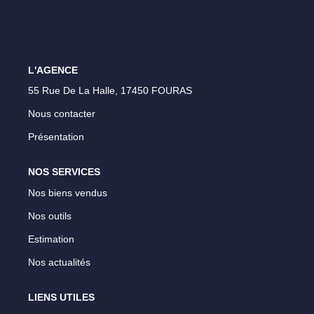
Vos Objectifs
Notre Expertise
Votre Étude Patrimoniale Personnalisée
L'AGENCE
55 Rue De La Halle, 17450 FOURAS
LOUER
Nous contacter
Présentation
Nos Biens
Notre Service Location
NOS SERVICES
Guide Du Propriétaire Bailleur
Nos biens vendus
LA GESTION LOCATIVE
Nos outils
Estimation
AGENCES
Nos actualités
Qui Sommes Nous
LIENS UTILES
Notre Équipe