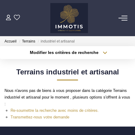
ESTIMER
Accueil
Terrains
industriel et artisanal
Estimer Mon Bien
Modifier les critères de recherche
Nos Services
Localisation
Type de transaction
Surface min
Terrains industriel et artisanal
Type de bien
ACHETER
Plus de critères
Budget max
Nos Biens
Nous n'avons pas de biens à vous proposer dans la catégorie Terrains
Créer une alerte
Nos Services
industriel et artisanal pour le moment , plusieurs options s'offrent à vous
:
Re-soumettre la recherche avec moins de critères.
Transmettez-nous votre demande
INVESTIR
Nos Opportunités D'investissement