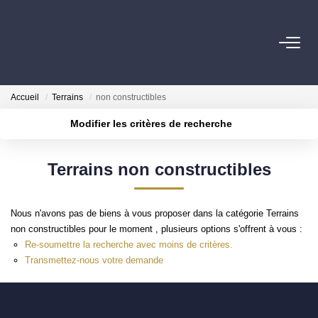
ESTIMER
Accueil
Terrains
non constructibles
Estimer Mon Bien
Modifier les critères de recherche
Nos Services
Localisation
Type de transaction
Surface min
Terrains non constructibles
Type de bien
ACHETER
Plus de critères
Budget max
Nos Biens
Nous n'avons pas de biens à vous proposer dans la catégorie Terrains
Créer une alerte
Nos Services
non constructibles pour le moment , plusieurs options s'offrent à vous :
Re-soumettre la recherche avec moins de critères.
Transmettez-nous votre demande
INVESTIR
Nos Opportunités D'investissement