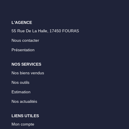
Vos Objectifs
Notre Expertise
L'AGENCE
Votre Étude Patrimoniale Personnalisée
55 Rue De La Halle, 17450 FOURAS
Nous contacter
LOUER
Présentation
Nos Biens
NOS SERVICES
Notre Service Location
Nos biens vendus
Guide Du Propriétaire Bailleur
Nos outils
LA GESTION LOCATIVE
Estimation
Nos actualités
AGENCES
LIENS UTILES
Qui Sommes Nous
Mon compte
Notre Équipe