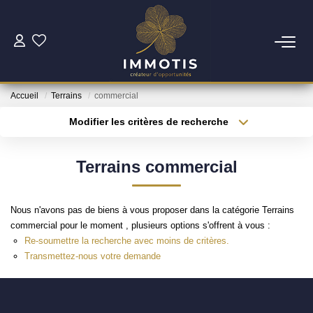
ESTIMER
Accueil
Terrains
commercial
Estimer Mon Bien
Modifier les critères de recherche
Nos Services
Type de transaction
Localisation
Acheter
Localisation
Terrains commercial
Type de bien
ACHETER
Surface min
Sélectionnez...
Nous n'avons pas de biens à vous proposer dans la catégorie Terrains
Nos Biens
Plus de critères
Budget max
commercial pour le moment , plusieurs options s'offrent à vous :
Nos Services
Re-soumettre la recherche avec moins de critères.
Créer une alerte
Transmettez-nous votre demande
INVESTIR