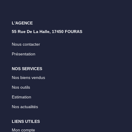
Nos Opportunités D'investissement
Vos Objectifs
Notre Expertise
L'AGENCE
Votre Étude Patrimoniale Personnalisée
55 Rue De La Halle, 17450 FOURAS
Nous contacter
LOUER
Présentation
Nos Biens
NOS SERVICES
Notre Service Location
Nos biens vendus
Guide Du Propriétaire Bailleur
Nos outils
LA GESTION LOCATIVE
Estimation
Nos actualités
AGENCES
LIENS UTILES
Mon compte
Qui Sommes Nous