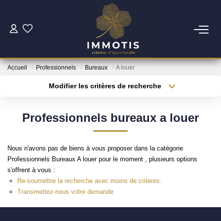
ESTIMER
Accueil
Professionnels
Bureaux
A louer
Estimer Mon Bien
Modifier les critères de recherche
Nos Services
Type de transaction
Localisation
Acheter
Localisation
Professionnels bureaux a louer
Type de bien
ACHETER
Surface min
Sélectionnez...
Nous n'avons pas de biens à vous proposer dans la catégorie
Nos Biens
Plus de critères
Budget max
Professionnels Bureaux A louer pour le moment , plusieurs options
Nos Services
s'offrent à vous :
Créer une alerte
Re-soumettre la recherche avec moins de critères.
Transmettez-nous votre demande
INVESTIR