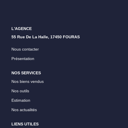
Nos Opportunités D'investissement
Vos Objectifs
Notre Expertise
L'AGENCE
Votre Étude Patrimoniale Personnalisée
55 Rue De La Halle, 17450 FOURAS
Nous contacter
LOUER
Présentation
Nos Biens
NOS SERVICES
Notre Service Location
Nos biens vendus
Guide Du Propriétaire Bailleur
Nos outils
LA GESTION LOCATIVE
Estimation
Nos actualités
AGENCES
LIENS UTILES
Qui Sommes Nous