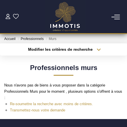
ESTIMER
Accueil
Professionnels
Murs
Estimer Mon Bien
Modifier les critères de recherche
Nos Services
Type de transaction
Localisation
Acheter
Localisation
Professionnels murs
Type de bien
ACHETER
Surface min
Sélectionnez...
Nous n'avons pas de biens à vous proposer dans la catégorie
Nos Biens
Plus de critères
Budget max
Professionnels Murs pour le moment , plusieurs options s'offrent à vous
Nos Services
:
Créer une alerte
Re-soumettre la recherche avec moins de critères.
Transmettez-nous votre demande
INVESTIR