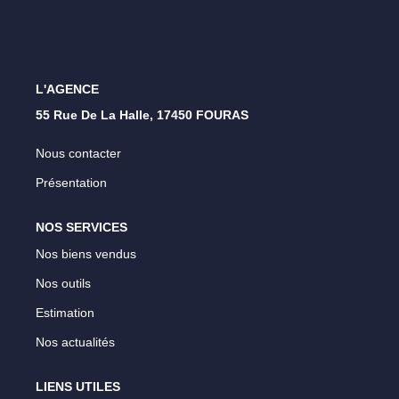
Nos Opportunités D'investissement
Vos Objectifs
Notre Expertise
L'AGENCE
Votre Étude Patrimoniale Personnalisée
55 Rue De La Halle, 17450 FOURAS
Nous contacter
LOUER
Présentation
Nos Biens
NOS SERVICES
Notre Service Location
Nos biens vendus
Guide Du Propriétaire Bailleur
Nos outils
LA GESTION LOCATIVE
Estimation
Nos actualités
AGENCES
LIENS UTILES
Qui Sommes Nous