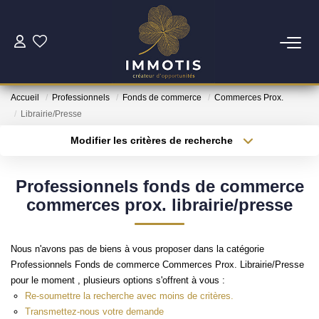
ESTIMER
Accueil
Professionnels
Fonds de commerce
Commerces Prox.
Estimer Mon Bien
Librairie/Presse
Nos Services
Modifier les critères de recherche
Type de transaction
Localisation
Acheter
Localisation
ACHETER
Professionnels fonds de commerce
Type de bien
Surface min
Sélectionnez...
commerces prox. librairie/presse
Nos Biens
Plus de critères
Budget max
Nos Services
Nous n'avons pas de biens à vous proposer dans la catégorie
Professionnels Fonds de commerce Commerces Prox. Librairie/Presse
Créer une alerte
pour le moment , plusieurs options s'offrent à vous :
INVESTIR
Re-soumettre la recherche avec moins de critères.
Transmettez-nous votre demande