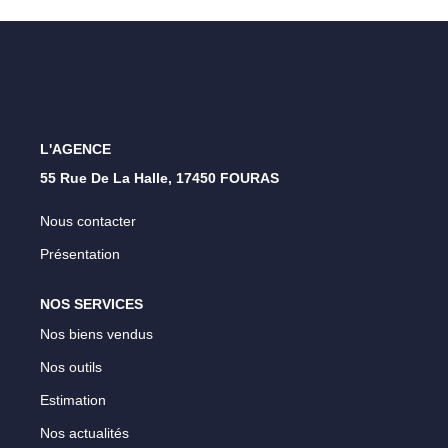
Nos Opportunités D'investissement
Vos Objectifs
Notre Expertise
Votre Étude Patrimoniale Personnalisée
L'AGENCE
LOUER
55 Rue De La Halle, 17450 FOURAS
Nous contacter
Nos Biens
Présentation
Notre Service Location
Guide Du Propriétaire Bailleur
NOS SERVICES
LA GESTION LOCATIVE
Nos biens vendus
Nos outils
AGENCES
Estimation
Nos actualités
Qui Sommes Nous