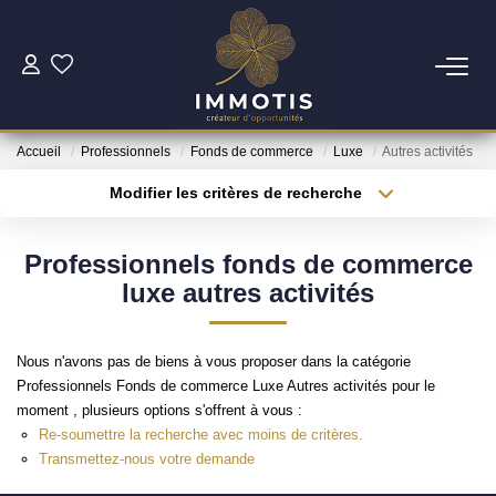
ESTIMER
Accueil
Professionnels
Fonds de commerce
Luxe
Autres activités
Estimer Mon Bien
Modifier les critères de recherche
Nos Services
Type de transaction
Localisation
Acheter
Localisation
Professionnels fonds de commerce
Type de bien
ACHETER
Surface min
Sélectionnez...
luxe autres activités
Nos Biens
Plus de critères
Budget max
Nous n'avons pas de biens à vous proposer dans la catégorie
Nos Services
Professionnels Fonds de commerce Luxe Autres activités pour le
Créer une alerte
moment , plusieurs options s'offrent à vous :
Re-soumettre la recherche avec moins de critères.
INVESTIR
Transmettez-nous votre demande