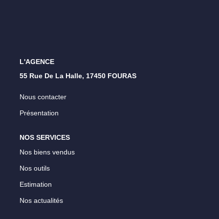
Nos Opportunités D'investissement
Vos Objectifs
Notre Expertise
Votre Étude Patrimoniale Personnalisée
L'AGENCE
55 Rue De La Halle, 17450 FOURAS
LOUER
Nous contacter
Nos Biens
Présentation
Notre Service Location
NOS SERVICES
Guide Du Propriétaire Bailleur
Nos biens vendus
LA GESTION LOCATIVE
Nos outils
Estimation
AGENCES
Nos actualités
Qui Sommes Nous