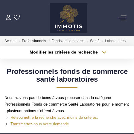
ESTIMER
Accueil
Professionnels
Fonds de commerce
Santé
Laboratoires
Estimer Mon Bien
Modifier les critères de recherche
Nos Services
Localisation
Type de transaction
Surface min
Professionnels fonds de commerce
Type de bien
ACHETER
santé laboratoires
Plus de critères
Budget max
Nos Biens
Créer une alerte
Nos Services
Nous n'avons pas de biens à vous proposer dans la catégorie
Professionnels Fonds de commerce Santé Laboratoires pour le moment
, plusieurs options s'offrent à vous :
INVESTIR
Re-soumettre la recherche avec moins de critères.
Transmettez-nous votre demande
Nos Opportunités D'investissement