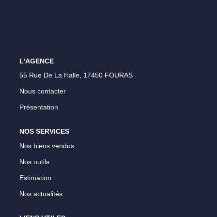
Vos Objectifs
Notre Expertise
Votre Étude Patrimoniale Personnalisée
L'AGENCE
LOUER
55 Rue De La Halle, 17450 FOURAS
Nous contacter
Nos Biens
Présentation
Notre Service Location
Guide Du Propriétaire Bailleur
NOS SERVICES
LA GESTION LOCATIVE
Nos biens vendus
Nos outils
AGENCES
Estimation
Nos actualités
Qui Sommes Nous
Notre Équipe